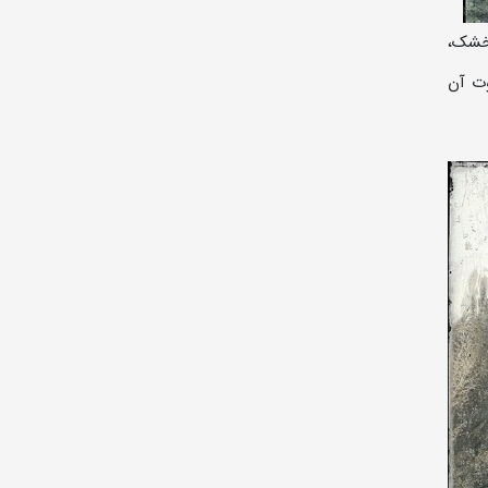
 خشک،
وت آن