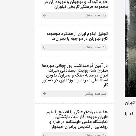
حوزه کودک و نوجوان و موزه‌داران در
مجموعه فرهنگی‌تاریخی نیاوران
مشاهده بیشتر..
تجلیل ایکوم ایران از عملکرد مجموعه
کاخ نیاوران در مواجهه با بحران‌ها
مشاهده بیشتر..
در آیین گرامیداشت روز جهانی موزه‌ها
مطرح شد؛ روایت ایستادگی میراث
ایران در میانه جنگ و بحران/ تدوین
اسناد ملی میراث و موزه‌داری در دستور
کار
مشاهده بیشتر..
تهران
هفته میراث‌فرهنگی با افتتاح پلتفرم
که با
«ایران موزه» آغاز شد/ بازگشایی
نمایشگاه عکس «ایستاده در غبار» و
رونمایی از تندیس برادران امیدوار
مشاهده بیشتر..