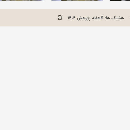
هشتگ ها: #هفته پژوهش 1404