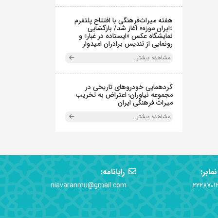
هفته میراث‌فرهنگی با افتتاح پلتفرم
«ایران موزه» آغاز شد/ بازگشایی
نمایشگاه عکس «ایستاده در غبار» و
رونمایی از تندیس برادران امیدوار
مشاهده بیشتر..
گردهمایی خودروهای تاریخی در
مجموعه نیاوران؛ اعتراض به تخریب
میراث فرهنگی ایران
مشاهده بیشتر..
نمابر:
رایانامه:
niavaranmu@gmail.com
2228701