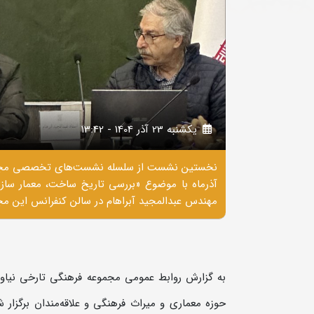
يکشنبه 23 آذر 1404 - 13:42
آذرماه با موضوع «بررسی تاریخ ساخت، معمار سا
مهندس عبدالمجید آبراهام در سالن کنفرانس این مجم
به گزارش روابط عمومی مجموعه فرهنگی تارخی نیاو
حوزه معماری و میراث فرهنگی و علاقه‌مندان برگزار 