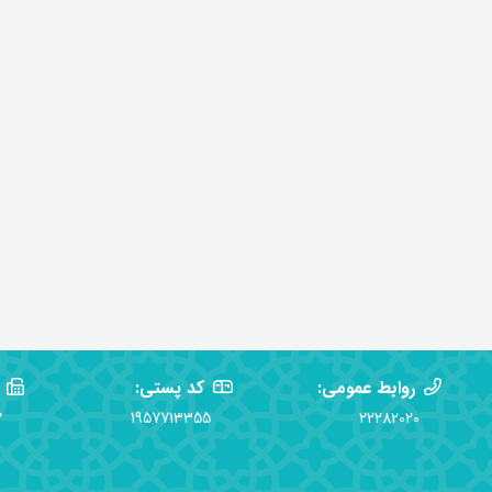
روابط عمومی:
کد پستی:
2
1957713355
22282020