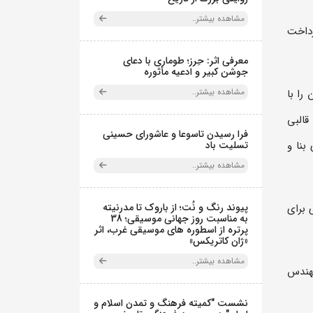
مشاهده بیشتر..
رداخت
معرفی اثر: حِرز؛ طوماری با دعای
جوشن کبیر و ادعیه مأثوره
مشاهده بیشتر..
را با
قالبی
فرا رسیدن تاسوعا و عاشورای حسینی
تسلیت باد
بنا و
مشاهده بیشتر..
پیوند رنگ و نُت؛ از باروک تا مدرنیته
 برای
به مناسبت روز جهانی موسیقی؛ 38
پرتره از اسطوره های موسیقی غرب، اثر
«ژان کاتریکس»
مشاهده بیشتر..
مهندس
نشست "کمیته فرهنگ و تمدن اسلام و