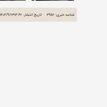
شناسه خبری: 3952
تاریخ انتشار:
1404/9/2313:42