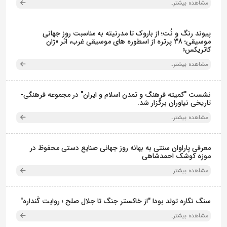
مشاهده بیشتر..
پیوند رنگ و نُت؛ از باروک تا مدرنیته به مناسبت روز جهانی
موسیقی؛ 38 پرتره از اسطوره های موسیقی غرب، اثر «ژان
کاتریکس»
مشاهده بیشتر..
نشست "کمیته فرهنگ و تمدن اسلام و ایران" در مجموعه فرهنگی‌-
تاریخی نیاوران برگزار شد.
مشاهده بیشتر..
معرفی پاراوان سنتی به بهانه روز جهانی صنایع دستی محفوظ در
موزه کوشک احمدشاهی
مشاهده بیشتر..
سنگ نگاره تولد بودا "از خاکستر جنگ تا جلال صلح ؛ روایت گَنداره"
مشاهده بیشتر..