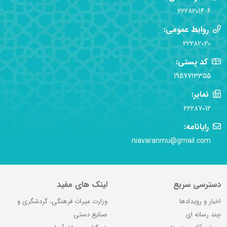
22282014-6
روابط عمومی:
22282020
کد پستی:
1957713355
نمابر:
22287012
رایانامه:
niavaranmu@gmail.com
دسترسی سریع
لینک های مفید
اخبار و رویدادها
وزارت میراث فرهنگی، گردشگری و
چند رسانه ای
صنایع دستی