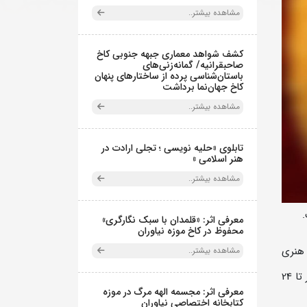
مشاهده بیشتر..
کشف شواهد معماری جبهه جنوبی کاخ
صاحبقرانیه/ گمانه‌زنی‌های
باستان‌شناسی پرده از ساختارهای پنهان
کاخ جهان‌نما برداشت
مشاهده بیشتر..
تابلوی «حلیه نویسی ؛ تجلی ارادت در
هنر اسلامی »
مشاهده بیشتر..
.
معرفی اثر: «قلمدان با سبک نگارگری»
محفوظ در کاخ موزه نیاوران
 هنری
مشاهده بیشتر..
خوراک ایرانی، نمایشگاه «طعم موزه؛ از سفره تا هنر» با شعار جهانی «دست در دست برای غذاهای بهتر و آینده‌ای بهتر» از 24 مهر تا 24
معرفی اثر: مجسمه الهه مرگ در موزه
کتابخانه اختصاصی نیاوران