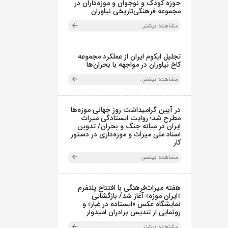
حوزه کودک و نوجوان و موزه‌داران در
مجموعه فرهنگی‌تاریخی نیاوران
مشاهده بیشتر..
تجلیل ایکوم ایران از عملکرد مجموعه
کاخ نیاوران در مواجهه با بحران‌ها
مشاهده بیشتر..
در آیین گرامیداشت روز جهانی موزه‌ها
مطرح شد؛ روایت ایستادگی میراث
ایران در میانه جنگ و بحران/ تدوین
اسناد ملی میراث و موزه‌داری در دستور
کار
مشاهده بیشتر..
هفته میراث‌فرهنگی با افتتاح پلتفرم
«ایران موزه» آغاز شد/ بازگشایی
نمایشگاه عکس «ایستاده در غبار» و
رونمایی از تندیس برادران امیدوار
مشاهده بیشتر..