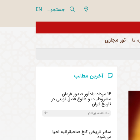
EN
جستجو...
از تور مجازی 360 درجه مجموعه فرهنگی تاریخی نیاوران بازدید نمایید
تور مجازی
ه ما
آخرین مطالب
14 مرداد؛ یادآور صدور فرمان
مشروطیت و طلوع فصل نوینی در
تاریخ ایران
مشاهده بیشتر..
منظر تاریخی کاخ صاحبقرانیه احیا
می‌شود