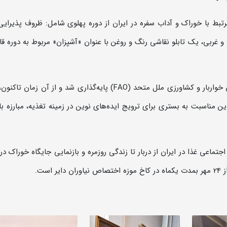
رتبط با خوراک و آداب سفره در ایران از دوره‌ پهلوی شامل: ظروف پذیرایی، 
غربی، یک تابلو نقاشی رنگ و روغن با عنوان «آشپزان» مربوط به دوره قاج
روز جهانی غذا نخستین‌بار در سال 1945 توسط سازمان خواربار و کشاورزی ملل متحد (FAO) پایه‌گذاری شد و از آن
15 کشور این روز را گرامی می‌دارند. از سال 2014، این مناسبت به بستری برای ترویج ایده‌های نوین در زمینه تغذیه، مبارزه
تماعی غذا در ایران از دربار تا زندگی روزمره و بازنمایی جایگاه خوراک در 
ست.