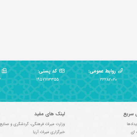
روابط عمومی:
کد پستی:
2
1957713355
22282020
 سریع
لینک های مفید
یدادها
وزارت میراث فرهنگی، گردشگری و صنایع
 ای
خبرگزاری میراث آریا