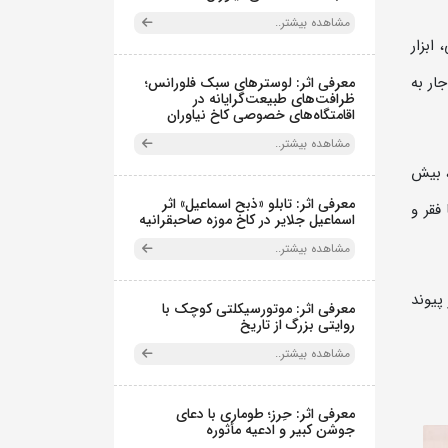
مشاهده بیشتر..
ابزار
ار به
معرفی اثر: لوسترهای سبک فلورانس؛
ظرافت‌های طبیعت‌گرایانه در
اقامتگاه‌های خصوصی کاخ نیاوران
مشاهده بیشتر..
 زمان تاکنون، بیش
معرفی اثر: تابلو «ذبح اسماعیل» اثر
 با فقر و
اسماعیل جلایر در کاخ موزه صاحبقرانیه
مشاهده بیشتر..
پیوند
معرفی اثر: موتورسیکلتی کوچک با
روایتی بزرگ از تاریخ
مشاهده بیشتر..
معرفی اثر: حِرز؛ طوماری با دعای
جوشن کبیر و ادعیه مأثوره