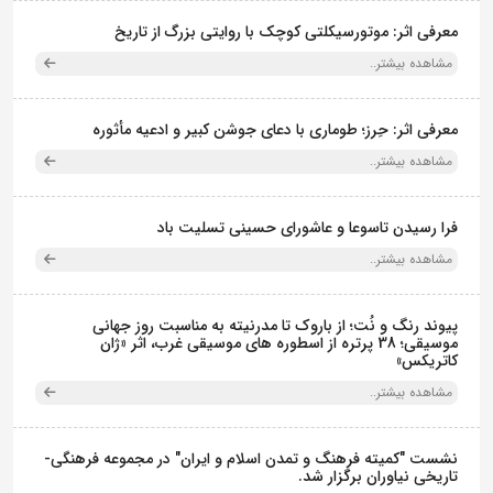
معرفی اثر: موتورسیکلتی کوچک با روایتی بزرگ از تاریخ
مشاهده بیشتر..
معرفی اثر: حِرز؛ طوماری با دعای جوشن کبیر و ادعیه مأثوره
مشاهده بیشتر..
فرا رسیدن تاسوعا و عاشورای حسینی تسلیت باد
مشاهده بیشتر..
پیوند رنگ و نُت؛ از باروک تا مدرنیته به مناسبت روز جهانی
موسیقی؛ 38 پرتره از اسطوره های موسیقی غرب، اثر «ژان
کاتریکس»
مشاهده بیشتر..
نشست "کمیته فرهنگ و تمدن اسلام و ایران" در مجموعه فرهنگی‌-
تاریخی نیاوران برگزار شد.