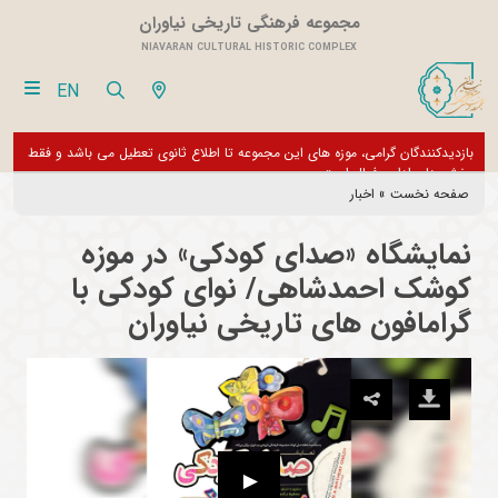
مجموعه فرهنگی تاریخی نیاوران
NIAVARAN CULTURAL HISTORIC COMPLEX
EN
بازدیدکنندگان گرامی، موزه های این مجموعه تا اطلاع ثانوی تعطیل می باشد و فقط
از تور مجازی 360 درجه 
بخش های اداری فعال است
صفحه نخست
»
اخبار
نمایشگاه «صدای کودکی» در موزه
کوشک احمدشاهی/ نوای کودکی با
گرامافون های تاریخی نیاوران