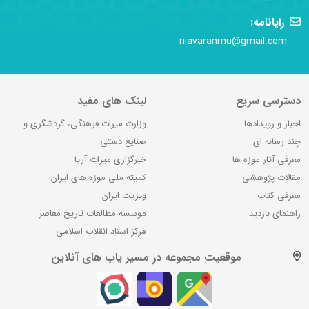
رایانامه:
niavaranmu@gmail.com
دسترسی سریع
لینک های مفید
اخبار و رویدادها
وزارت میراث فرهنگی، گردشگری و
چند رسانه ای
صنایع دستی
معرفی آثار موزه ها
خبرگزاری میراث آریا
مقالات پژوهشی
کمیته ملی موزه های ایران
معرفی کتاب
ویزیت ایران
راهنمای بازدید
موسسه مطالعات تاریخ معاصر
مرکز اسناد انقلاب اسلامی
موقعیت مجموعه در مسیر یاب های آنلاین