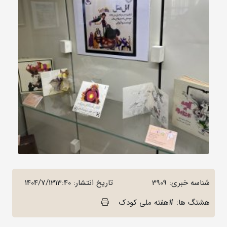
شناسه خبری: 3909
تاریخ انتشار:
1404/7/1313:40
هشتگ ها: #هفته ملی کودک