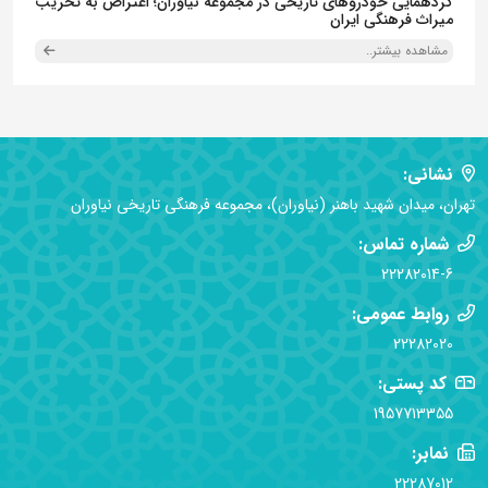
گردهمایی خودروهای تاریخی در مجموعه نیاوران؛ اعتراض به تخریب
میراث فرهنگی ایران
مشاهده بیشتر..
نشانی:
تهران، میدان شهید باهنر (نیاوران)، مجموعه فرهنگی تاریخی نیاوران
شماره تماس:
22282014-6
روابط عمومی:
22282020
کد پستی:
1957713355
نمابر:
22287012