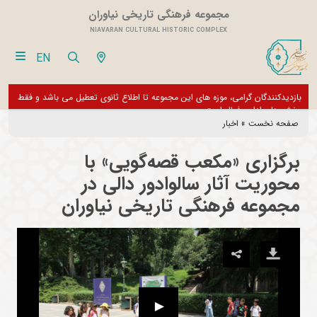
مجموعه فرهنگی تاریخی نیاوران
NIAVARAN CULTURAL HISTORIC COMPLEX
EN
بازدیدکنندگان گرامی، موزه های این مجموعه تا اطلاع ثانوی تعطیل می باشد و فقط
از تور مجازی 360 درجه 
بخش های اداری فعال است
صفحه نخست
»
اخبار
برگزاری «مکعب قصه‌گویی» با
محوریت آثار سالوادور دالی در
مجموعه فرهنگی تاریخی نیاوران