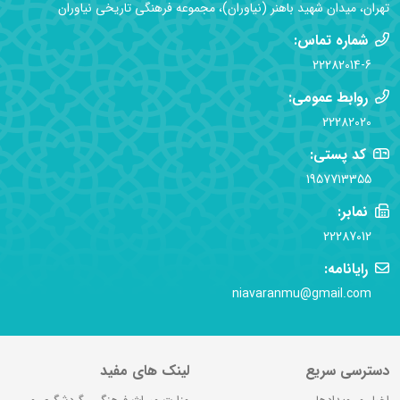
تهران، میدان شهید باهنر (نیاوران)، مجموعه فرهنگی تاریخی نیاوران
شماره تماس:
22282014-6
روابط عمومی:
22282020
کد پستی:
1957713355
نمابر:
22287012
رایانامه:
niavaranmu@gmail.com
دسترسی سریع
لینک های مفید