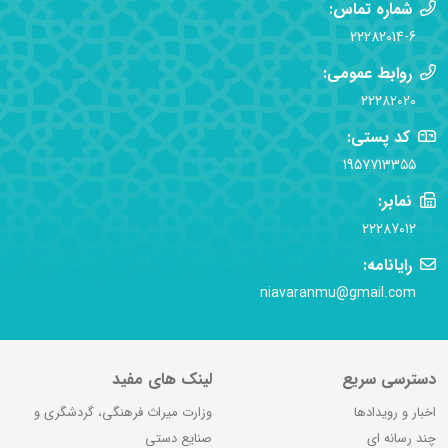
شماره تماس:
22282014-6
روابط عمومی:
22282020
کد پستی:
1957713355
نمابر:
22287012
رایانامه:
niavaranmu@gmail.com
دسترسی سریع
لینک های مفید
اخبار و رویدادها
وزارت میراث فرهنگی، گردشگری و
چند رسانه ای
صنایع دستی