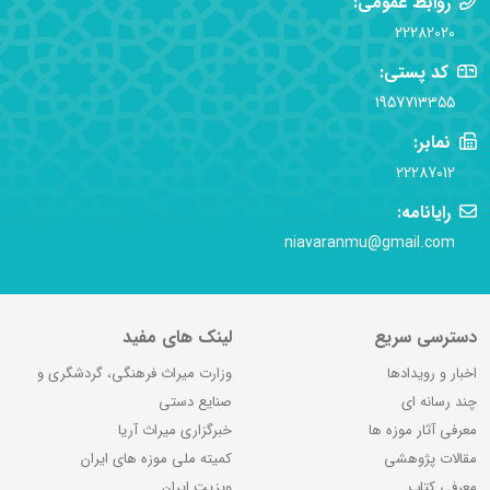
روابط عمومی:
22282020
کد پستی:
1957713355
نمابر:
22287012
رایانامه:
niavaranmu@gmail.com
دسترسی سریع
لینک های مفید
اخبار و رویدادها
وزارت میراث فرهنگی، گردشگری و
چند رسانه ای
صنایع دستی
معرفی آثار موزه ها
خبرگزاری میراث آریا
مقالات پژوهشی
کمیته ملی موزه های ایران
معرفی کتاب
ویزیت ایران