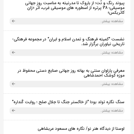
پیوند رنگ و نُت؛ از باروک تا مدرنیته به مناسبت روز جهانی
موسیقی؛ 38 پرتره از اسطوره های موسیقی غرب، اثر «ژان
کاتریکس»
مشاهده بیشتر..
نشست "کمیته فرهنگ و تمدن اسلام و ایران" در مجموعه فرهنگی‌-
تاریخی نیاوران برگزار شد.
مشاهده بیشتر..
معرفی پاراوان سنتی به بهانه روز جهانی صنایع دستی محفوظ در
موزه کوشک احمدشاهی
مشاهده بیشتر..
سنگ نگاره تولد بودا "از خاکستر جنگ تا جلال صلح ؛ روایت گَنداره"
مشاهده بیشتر..
اوستا از دیدگاه هنر نو/ نگاره های مسعود عربشاهی