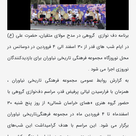
برنامه دف نوازي گروهی در مدح مولاي متقيان، حضرت علي (ع)
در ايام شب هاى قدر از 30 اسفند الي 4 فروردين در دوسانس در
محل نوروزگاه مجموعه فرهنگي تاريخي نياوران براي بازديدكنندگان
نوروزی اجرا مي شود .
به گزارش روابط عمومی مجموعه فرهنگی تاریخی نیاوران ،
همزمان با فرارسیدن لیالی پرفیض قدر، مراسم دف‌نوازی گروهی با
حضور گروه هنری «همای خراسان شمالی» از روز پنج شنبه 30
اسفندماه تا 4 فروردین ماه در مجموعه فرهنگی‌تاریخی نیاوران
برگزار می شود. این مراسم با هدف گرامیداشت این شب‌های