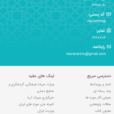
22282020
کد پستی:
1957713355
نمابر:
22287012
رایانامه:
niavaranmu@gmail.com
دسترسی سریع
لینک های مفید
اخبار و رویدادها
وزارت میراث فرهنگی، گردشگری و
چند رسانه ای
صنایع دستی
معرفی آثار موزه ها
خبرگزاری میراث آریا
مقالات پژوهشی
کمیته ملی موزه های ایران
معرفی کتاب
ویزیت ایران