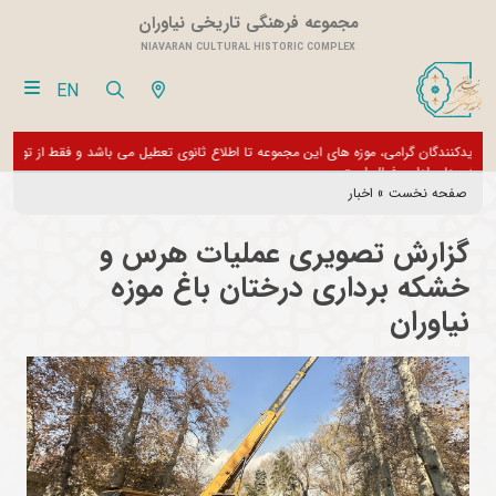
مجموعه فرهنگی تاریخی نیاوران
NIAVARAN CULTURAL HISTORIC COMPLEX
EN
بازدیدکنندگان گرامی، موزه های این مجموعه تا اطلاع ثانوی تعطیل می باشد و فقط
از تور مجازی 360 درجه 
بخش های اداری فعال است
صفحه نخست
»
اخبار
گزارش تصویری عملیات هرس و
خشکه برداری درختان باغ موزه
نیاوران