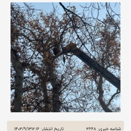
شناسه خبری: 3648
تاریخ انتشار:
1403/9/1312:16