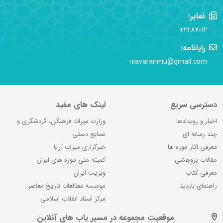
نمابر:
22287012
رایانامه:
niavaranmu@gmail.com
دسترسی سریع
لینک های مفید
اخبار و رویدادها
وزارت میراث فرهنگی، گردشگری و
چند رسانه ای
صنایع دستی
معرفی آثار موزه ها
خبرگزاری میراث آریا
مقالات پژوهشی
کمیته ملی موزه های ایران
معرفی کتاب
ویزیت ایران
راهنمای بازدید
موسسه مطالعات تاریخ معاصر
مرکز اسناد انقلاب اسلامی
موقعیت مجموعه در مسیر یاب های آنلاین