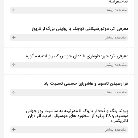
صاحبقرانیه
مشاهده بیشتر..
معرفی اثر: موتورسیکلتی کوچک با روایتی بزرگ از تاریخ
مشاهده بیشتر..
معرفی اثر: حِرز؛ طوماری با دعای جوشن کبیر و ادعیه مأثوره
مشاهده بیشتر..
فرا رسیدن تاسوعا و عاشورای حسینی تسلیت باد
مشاهده بیشتر..
پیوند رنگ و نُت؛ از باروک تا مدرنیته به مناسبت روز جهانی
موسیقی؛ 38 پرتره از اسطوره های موسیقی غرب، اثر «ژان
کاتریکس»
مشاهده بیشتر..