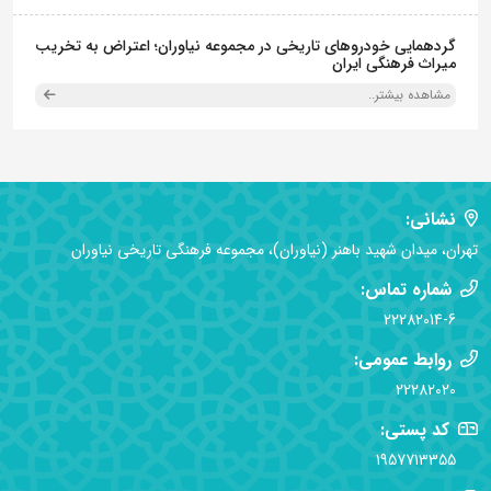
گردهمایی خودروهای تاریخی در مجموعه نیاوران؛ اعتراض به تخریب
میراث فرهنگی ایران
مشاهده بیشتر..
نشانی:
تهران، میدان شهید باهنر (نیاوران)، مجموعه فرهنگی تاریخی نیاوران
شماره تماس:
22282014-6
روابط عمومی:
22282020
کد پستی:
1957713355