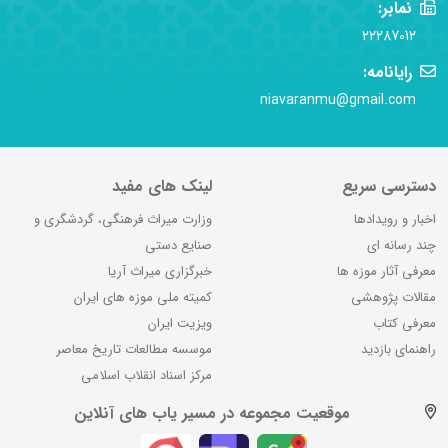
نمابر:
22287012
رایانامه:
niavaranmu@gmail.com
دسترسی سریع
لینک های مفید
اخبار و رویدادها
وزارت میراث فرهنگی، گردشگری و
چند رسانه ای
صنایع دستی
معرفی آثار موزه ها
خبرگزاری میراث آریا
مقالات پژوهشی
کمیته ملی موزه های ایران
معرفی کتاب
ویزیت ایران
راهنمای بازدید
موسسه مطالعات تاریخ معاصر
مرکز اسناد انقلاب اسلامی
موقعیت مجموعه در مسیر یاب های آنلاین