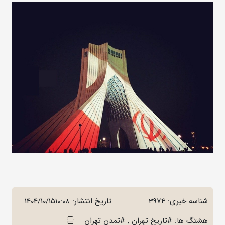
شناسه خبری: 3974
تاریخ انتشار:
1404/10/1510:08
هشتگ ها: #تاریخ تهران , #تمدن تهران