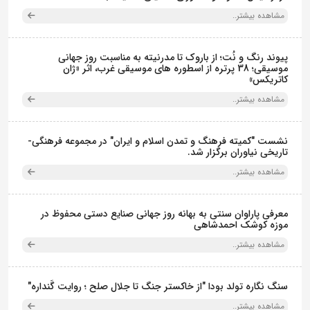
مشاهده بیشتر..
پیوند رنگ و نُت؛ از باروک تا مدرنیته به مناسبت روز جهانی
موسیقی؛ 38 پرتره از اسطوره های موسیقی غرب، اثر «ژان
کاتریکس»
مشاهده بیشتر..
نشست "کمیته فرهنگ و تمدن اسلام و ایران" در مجموعه فرهنگی‌-
تاریخی نیاوران برگزار شد.
مشاهده بیشتر..
معرفی پاراوان سنتی به بهانه روز جهانی صنایع دستی محفوظ در
موزه کوشک احمدشاهی
مشاهده بیشتر..
سنگ نگاره تولد بودا "از خاکستر جنگ تا جلال صلح ؛ روایت گَنداره"
مشاهده بیشتر..