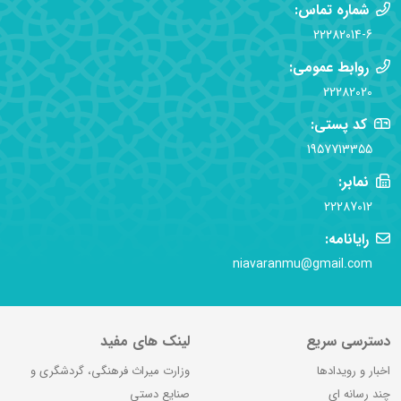
شماره تماس:
22282014-6
روابط عمومی:
22282020
کد پستی:
1957713355
نمابر:
22287012
رایانامه:
niavaranmu@gmail.com
دسترسی سریع
لینک های مفید
اخبار و رویدادها
وزارت میراث فرهنگی، گردشگری و
چند رسانه ای
صنایع دستی