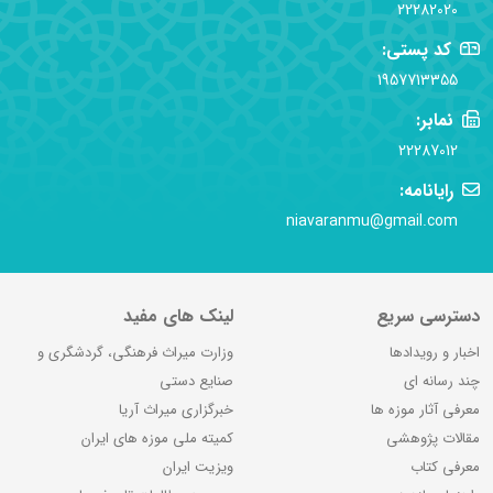
22282020
کد پستی:
1957713355
نمابر:
22287012
رایانامه:
niavaranmu@gmail.com
دسترسی سریع
لینک های مفید
اخبار و رویدادها
وزارت میراث فرهنگی، گردشگری و
چند رسانه ای
صنایع دستی
معرفی آثار موزه ها
خبرگزاری میراث آریا
مقالات پژوهشی
کمیته ملی موزه های ایران
معرفی کتاب
ویزیت ایران