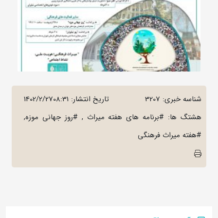
شناسه خبری: 3207
تاریخ انتشار:
1402/2/2708:31
هشتگ ها: #برنامه های هفته میراث , #روز جهانی موزه,
#هفته میراث فرهنگی