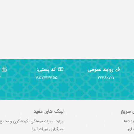
روابط عمومی:
کد پستی:
2
1957713355
22282020
 سریع
لینک های مفید
یدادها
وزارت میراث فرهنگی، گردشگری و صنایع
 ای
خبرگزاری میراث آریا