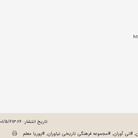
ht
تاریخ انتشار:
401/5/613:26
#نی آوران, #مجموعه فرهنگی تاریخی نیاوران, #پوریا معلم