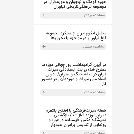
حوزه کودک و نوجوان و موزه‌داران در
مجموعه فرهنگی‌تاریخی نیاوران
مشاهده بیشتر..
تجلیل ایکوم ایران از عملکرد مجموعه
کاخ نیاوران در مواجهه با بحران‌ها
مشاهده بیشتر..
در آیین گرامیداشت روز جهانی موزه‌ها
مطرح شد؛ روایت ایستادگی میراث
ایران در میانه جنگ و بحران/ تدوین
اسناد ملی میراث و موزه‌داری در دستور
کار
مشاهده بیشتر..
هفته میراث‌فرهنگی با افتتاح پلتفرم
«ایران موزه» آغاز شد/ بازگشایی
نمایشگاه عکس «ایستاده در غبار» و
رونمایی از تندیس برادران امیدوار
مشاهده بیشتر..