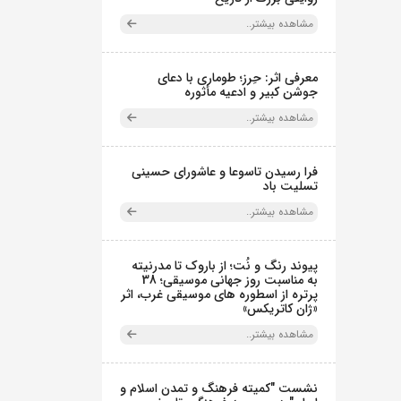
مشاهده بیشتر..
معرفی اثر: حِرز؛ طوماری با دعای
جوشن کبیر و ادعیه مأثوره
مشاهده بیشتر..
فرا رسیدن تاسوعا و عاشورای حسینی
تسلیت باد
مشاهده بیشتر..
پیوند رنگ و نُت؛ از باروک تا مدرنیته
به مناسبت روز جهانی موسیقی؛ 38
پرتره از اسطوره های موسیقی غرب، اثر
«ژان کاتریکس»
مشاهده بیشتر..
نشست "کمیته فرهنگ و تمدن اسلام و