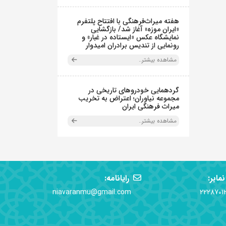
هفته میراث‌فرهنگی با افتتاح پلتفرم
«ایران موزه» آغاز شد/ بازگشایی
نمایشگاه عکس «ایستاده در غبار» و
رونمایی از تندیس برادران امیدوار
مشاهده بیشتر..
گردهمایی خودروهای تاریخی در
مجموعه نیاوران؛ اعتراض به تخریب
میراث فرهنگی ایران
مشاهده بیشتر..
نمابر:
رایانامه:
niavaranmu@gmail.com
2228701