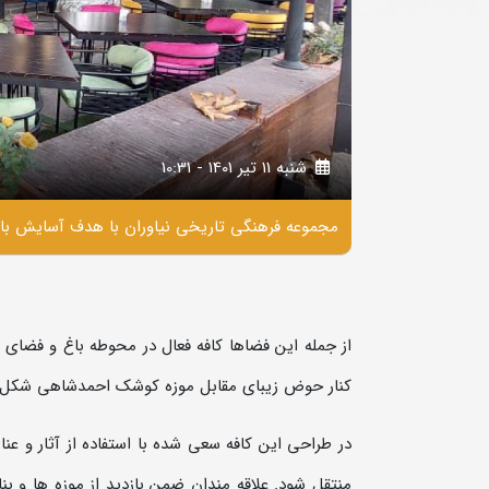
شنبه 11 تير 1401 - 10:31
مجموعه فرهنگی تاريخی نياوران با هدف آسايش بازد
از جمله اين فضاها کافه فعال در محوطه باغ و فضای
کنار حوض زيبای مقابل موزه کوشک احمدشاهی شکل 
در طراحي اين کافه سعی شده با استفاده از آثار و عنا