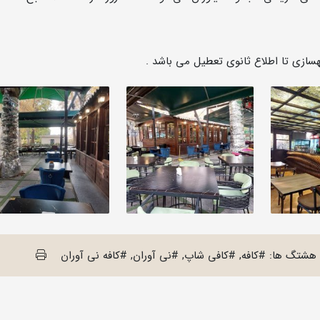
سازی تا اطلاع ثانوی تعطیل می باشد .
هشتگ ها: #کافه, #کافی شاپ, #نی آوران, #کافه نی آوران