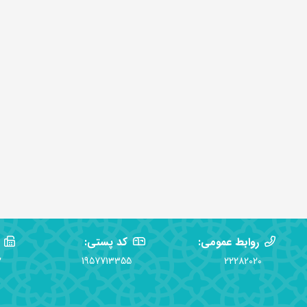
روابط عمومی:
کد پستی:
2
1957713355
22282020