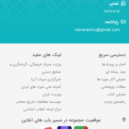
نمابر:
22287012
رایانامه:
niavaranmu@gmail.com
دسترسی سریع
لینک های مفید
اخبار و رویدادها
وزارت میراث فرهنگی، گردشگری و
چند رسانه ای
صنایع دستی
معرفی آثار موزه ها
خبرگزاری میراث آریا
مقالات پژوهشی
کمیته ملی موزه های ایران
معرفی کتاب
ویزیت ایران
راهنمای بازدید
موسسه مطالعات تاریخ معاصر
مرکز اسناد انقلاب اسلامی
موقعیت مجموعه در مسیر یاب های آنلاین