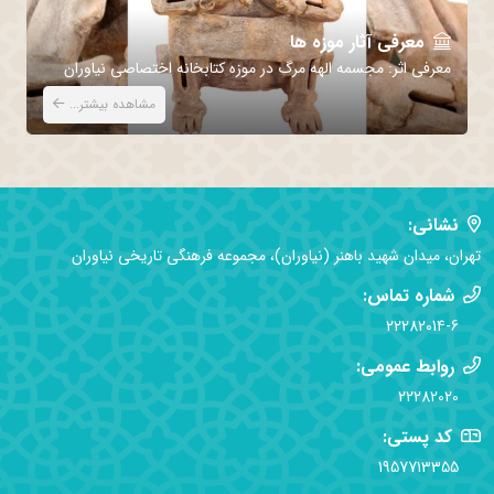
معرفی آثار موزه ها
معرفی اثر: مجسمه الهه مرگ در موزه کتابخانه اختصاصی نیاوران
مع
مشاهده بیشتر...
نشانی:
تهران، میدان شهید باهنر (نیاوران)، مجموعه فرهنگی تاریخی نیاوران
شماره تماس:
22282014-6
روابط عمومی:
22282020
کد پستی:
1957713355