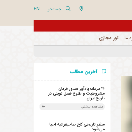
EN
جستجو...
از تور مجازی 360 درجه مجموعه فرهنگی تاریخی نیاوران بازدید نمایید
تور مجازی
ه ما
آخرین مطالب
14 مرداد؛ یادآور صدور فرمان
مشروطیت و طلوع فصل نوینی در
تاریخ ایران
مشاهده بیشتر..
منظر تاریخی کاخ صاحبقرانیه احیا
می‌شود