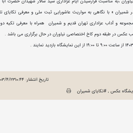
ان ،به مناسبت فرارسیدن ایام عزاداری سید سالار شهیدان حضرت ابا عب
ر شمیران » با نگاهی به مواریث عاشورایی ثبت ملی و معرفی تکایای ت
جموعه و آداب عزاداری تهران قدیم و شمیران همراه با معرفی تکیه دو
الب عکس در طبقه دوم کاخ اختصاصی نیاوران در حال برگزاری می باشد .
تاریخ انتشار:
403/4/2310:44
یشگاه عکس , #تکایای شمیران