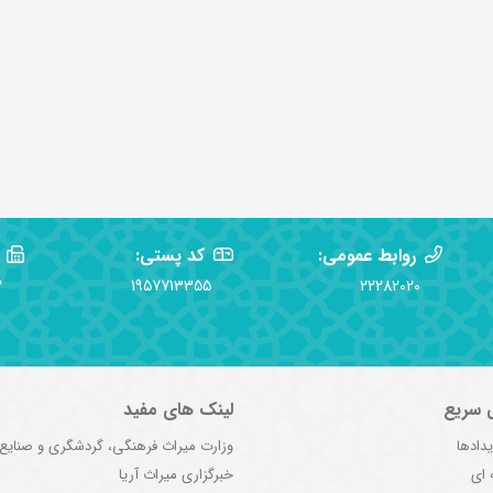
روابط عمومی:
کد پستی:
2
1957713355
22282020
 سریع
لینک های مفید
یدادها
وزارت میراث فرهنگی، گردشگری و صنایع
 ای
خبرگزاری میراث آریا