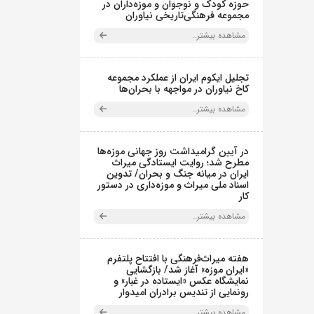
حوزه کودک و نوجوان و موزه‌داران در
مجموعه فرهنگی‌تاریخی نیاوران
مشاهده بیشتر..
تجلیل ایکوم ایران از عملکرد مجموعه
کاخ نیاوران در مواجهه با بحران‌ها
مشاهده بیشتر..
در آیین گرامیداشت روز جهانی موزه‌ها
مطرح شد؛ روایت ایستادگی میراث
ایران در میانه جنگ و بحران/ تدوین
اسناد ملی میراث و موزه‌داری در دستور
کار
مشاهده بیشتر..
هفته میراث‌فرهنگی با افتتاح پلتفرم
«ایران موزه» آغاز شد/ بازگشایی
نمایشگاه عکس «ایستاده در غبار» و
رونمایی از تندیس برادران امیدوار
مشاهده بیشتر..