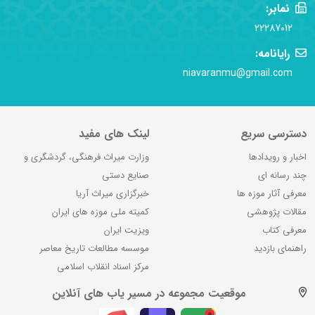
نمابر:
22287012
رایانامه:
niavaranmu@gmail.com
دسترسی سریع
لینک های مفید
اخبار و رویدادها
وزارت میراث فرهنگی، گردشگری و
چند رسانه ای
صنایع دستی
معرفی آثار موزه ها
خبرگزاری میراث آریا
مقالات پژوهشی
کمیته ملی موزه های ایران
معرفی کتاب
ویزیت ایران
راهنمای بازدید
موسسه مطالعات تاریخ معاصر
مرکز اسناد انقلاب اسلامی
موقعیت مجموعه در مسیر یاب های آنلاین