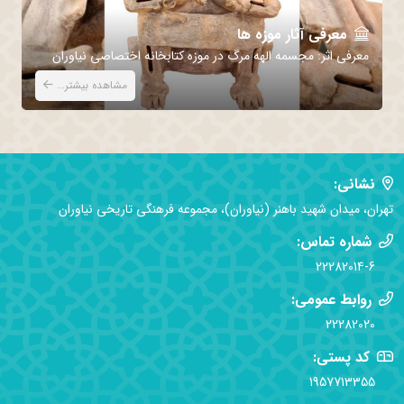
معرفی آثار موزه ها
معرفی اثر: مجسمه الهه مرگ در موزه کتابخانه اختصاصی نیاوران
مع
مشاهده بیشتر...
نشانی:
تهران، میدان شهید باهنر (نیاوران)، مجموعه فرهنگی تاریخی نیاوران
شماره تماس:
22282014-6
روابط عمومی:
22282020
کد پستی:
1957713355