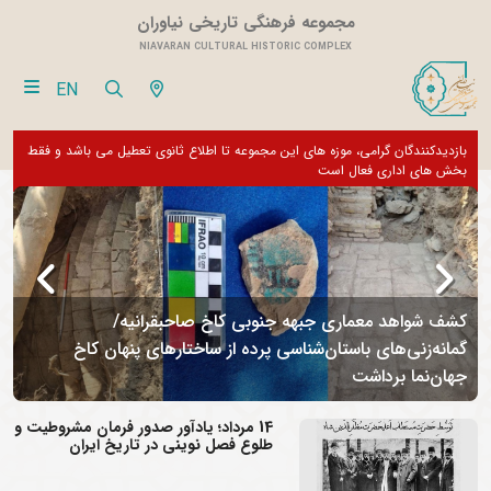
مجموعه فرهنگی تاریخی نیاوران
NIAVARAN CULTURAL HISTORIC COMPLEX
EN
بازدیدکنندگان گرامی، موزه های این مجموعه تا اطلاع ثانوی تعطیل می باشد و فقط
از تور مجازی 360 درجه 
بخش های اداری فعال است
کشف شواهد معماری جبهه جنوبی کاخ صاحبقرانیه/
گمانه‌زنی‌های باستان‌شناسی پرده از ساختارهای پنهان کاخ
جهان‌نما برداشت
م
14 مرداد؛ یادآور صدور فرمان مشروطیت و
طلوع فصل نوینی در تاریخ ایران