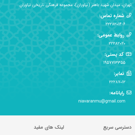
تهران، میدان شهید باهنر (نیاوران)، مجموعه فرهنگی تاریخی نیاوران
شماره تماس:
22282014-6
روابط عمومی:
22282020
کد پستی:
1957713355
نمابر:
22287012
رایانامه:
niavaranmu@gmail.com
دسترسی سریع
لینک های مفید