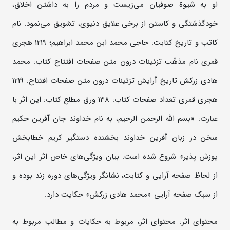
او به شیوة صوفیان می‌زیست و مردم را به داشتن اخلاق،
خودگذشتگی و کاستن از برخی علایق دنیوی، تشویق می‌نمود. نام
کاتب و تاریخ کتابت: حاجی محمد ابن محمد ابراهیم؛ 1219 هجری
قمری نام مذهّب تزئينات درون متن صفحات افتتاح کتاب: محمد
هادی زرکش تاریخ آرایش تزئینات درون متن صفحات افتتاح: 1219
هجری قمری تعداد صفحات کتاب: 138 ورق مطلع کتاب: این اثر با
عبارت: «بسم الله الرحمن الرحیم، به نام خداوند جان آفرین حکیم
سخن در زبان آفرین خداوند بخشنده دستگیر کریم خطابخش
پوزش پذیر» شروع شده است. بیان ویژگی‌های خاص اثر این اثر،
از لحاظ صفحه آرایی و کتابت، نشانگر ویژگی‌های دوره زند بوده و
از سبک صفحه آرایی «محمد هادی زرکش» حکایت دارد.
محتوای اثر: محتوای اثر، مربوط به حکایات و مطالب مربوط به