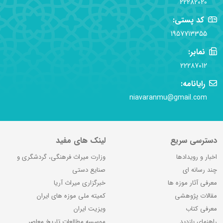
22282020
کد پستی:
1957713355
نمابر:
22287012
رایانامه:
niavaranmu@gmail.com
دسترسی سریع
لینک های مفید
اخبار و رویدادها
وزارت میراث فرهنگی، گردشگری و
چند رسانه ای
صنایع دستی
معرفی آثار موزه ها
خبرگزاری میراث آریا
مقالات پژوهشی
کمیته ملی موزه های ایران
معرفی کتاب
ویزیت ایران
راهنمای بازدید
موسسه مطالعات تاریخ معاصر