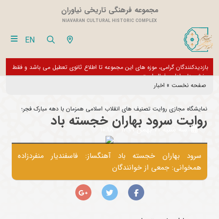
مجموعه فرهنگی تاریخی نیاوران
NIAVARAN CULTURAL HISTORIC COMPLEX
EN
بازدیدکنندگان گرامی، موزه های این مجموعه تا اطلاع ثانوی تعطیل می باشد و فقط
از تور مجازی 360 درجه 
بخش های اداری فعال است
صفحه نخست
»
اخبار
نمایشگاه مجازی روایت تصنیف های انقلاب اسلامی همزمان با دهه مبارک فجر؛
روایت سرود بهاران خجسته باد
سه شنبه 21 بهمن 1399 - 10:18
سرود بهاران خجسته باد آهنگساز: فاسفندیار منفردزاده
همخوانی: جمعی از خوانندگان