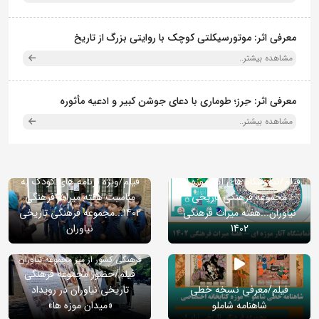
معرفی اثر: موتورسیکلتی کوچک با روایتی بزرگ از تاریخ
مشاهده بیشتر..
معرفی اثر: حِرز؛ طوماری با دعای جوشن کبیر و ادعیه مأثوره
مشاهده بیشتر..
فیلم/نمایشگاه های آثار موزه ای
فیلم/ویژه برنامه های کودک به
مجموعه فرهنگی تاریخی
مناسبت هفته میراث فرهنگی
نیاوران...هفته میراث فرهنگی
1402...مجموعه فرهنگی تاریخی
1402
نیاوران
بازدید قائم مقام وزیر و معاون میراث
فرهنگی کشور از میز مجموعه نیاوران
فیلم/حضور مجموعه فرهنگی
فیلم/معرفی نسخه خطی
تاریخی نیاوران در رویداد
شاهنامه شاملو
«میدان موزه ها»