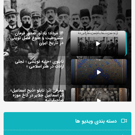
14 مرداد؛ یادآور صدور فرمان
مشروطیت و طلوع فصل نوینی
در تاریخ ایران
تابلوی «حلیه نویسی ؛ تجلی
ارادت در هنر اسلامی »
معرفی اثر: تابلو «ذبح اسماعیل»
اثر اسماعیل جلایر در کاخ موزه
صاحبقرانیه
معرفی اثر: موتورسیکلتی کوچک
دسته بندی ویدیو ها
با روایتی بزرگ از تاریخ