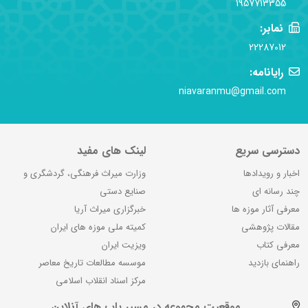
1957713355
نمابر:
22287012
رایانامه:
niavaranmu@gmail.com
دسترسی سریع
لینک های مفید
اخبار و رویدادها
وزارت میراث فرهنگی، گردشگری و
چند رسانه ای
صنایع دستی
معرفی آثار موزه ها
خبرگزاری میراث آریا
مقالات پژوهشی
کمیته ملی موزه های ایران
معرفی کتاب
ویزیت ایران
راهنمای بازدید
موسسه مطالعات تاریخ معاصر
مرکز اسناد انقلاب اسلامی
موقعیت مجموعه در مسیر یاب های آنلاین