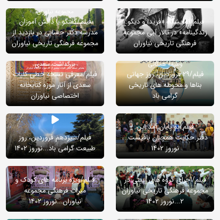
استقبال گروه های بازدیدکننده از
مجموعه نیاوران
فیلم/نمایشگاه «فریدا و دیگو:
فیلم/گفتگو با دانش آموزان
زندگینامه» در تالار آبی مجموعه
مدرسه دکتر حسابی در بازدید از
فرهنگی تاریخی نیاوران
مجموعه فرهنگی تاریخی نیاوران
صیانت از میراث فرهنگی و تاریخی،
به بهانه یکم اردیبهشت روز
وظیفه همگانی
بزرگداشت سعدی
فیلم/29 فروردین، روز جهانی
فیلم/معرفی نسخه خطی کلیات
بناها و محوطه های تاریخی
سعدی از آثار موزه کتابخانه
گرامی باد
اختصاصی نیاوران
فیلم/به پایان آمد این
دفتر.حکایت همچنان باقیست...
فیلم/سیزدهم فروردین، روز
نوروز 1402
طبیعت گرامی باد...نوروز 1402
فیلم/اجرای گروه های آیینی در
فیلم/ویژه برنامه های کودک و
مجموعه فرهنگی تاریخی نیاوران
میراث فرهنگی مجموعه
2...نوروز 1402
نیاوران...نوروز 1402