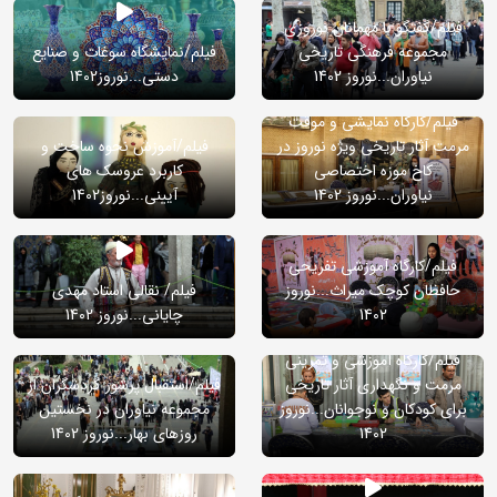
فیلم/گفتگو با مهمانان نوروزی
مجموعه فرهنگی تاریخی
فیلم/نمایشگاه سوغات و صنایع
نیاوران...نوروز 1402
دستی...نوروز1402
فیلم/کارگاه نمایشی و موقت
مرمت آثار تاریخی ویژه نوروز در
فیلم/آموزش نحوه ساخت و
کاخ موزه اختصاصی
کاربرد عروسک های
نیاوران...نوروز 1402
آیینی...نوروز1402
فیلم/کارگاه آموزشی تفریحی
حافظان کوچک میراث...نوروز
فیلم/ نقالی استاد مهدی
1402
چایانی...نوروز 1402
فیلم/کارگاه آموزشی و تمرینی
مرمت و نگهداری آثار تاریخی
فیلم/استقبال پرشور گردشگران از
برای کودکان و نوجوانان...نوروز
مجموعه نیاوران در نخستین
1402
روزهای بهار...نوروز 1402