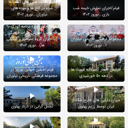
فیلم/هفت سین های گسترده
فیلم/اجرای نمایش خیمه شب
شده در کاخ ها و موزه های
بازی...نوروز 1402
نیاوران...نوروز 1402
فیلم/اجرای ویژه برنامه کودک با
فیلم/اجرای گروه های آیینی در
محوریت آموزش میراث فرهنگی
مجموعه فرهنگی تاریخی نیاوران
(با اجرای گروه عموصفا و گیگیلی
1...نوروز 1402
ها)...نوروز 1402
افزایش افسار گسیخته قیمت ها
فیلم/جشن جهانی نوروز در
در دهه 50 خورشیدی
مجموعه فرهنگی تاریخی نیاوران
میزان دارایی های خارج شده از
ایران توسط رژیم پهلوی
تجمل گرایی در دربار پهلوی