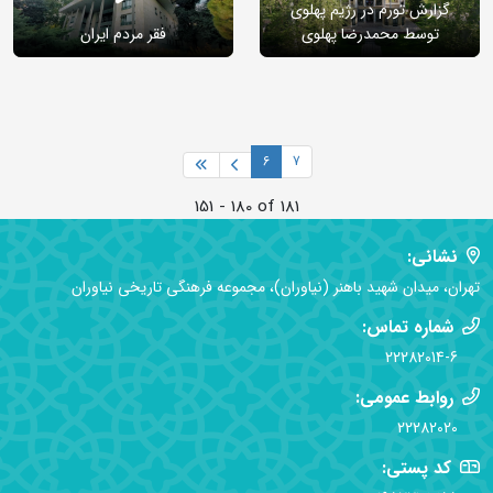
گزارش تورم در رژیم پهلوی
توسط محمدرضا پهلوی
فقر مردم ایران
6
7
151 - 180 of 181
نشانی:
تهران، میدان شهید باهنر (نیاوران)، مجموعه فرهنگی تاریخی نیاوران
شماره تماس:
22282014-6
روابط عمومی:
22282020
کد پستی: