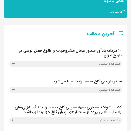
معرفی مجموعه
آثار منتخب
معرفی اثر: حِرز؛ طوماری با دعای
جوشن کبیر و ادعیه مأثوره
آخرین مطالب
نشست "کمیته فرهنگ و تمدن
اسلام و ایران" در مجموعه
فرهنگی‌-تاریخی نیاوران برگزار
14 مرداد؛ یادآور صدور فرمان مشروطیت و طلوع فصل نوینی در
شد.
تاریخ ایران
مشاهده بیشتر..
معرفی پاراوان سنتی به بهانه
روز جهانی صنایع دستی محفوظ
در موزه کوشک احمدشاهی
منظر تاریخی کاخ صاحبقرانیه احیا می‌شود
مشاهده بیشتر..
سنگ نگاره تولد بودا "از خاکستر
جنگ تا جلال صلح ؛ روایت
گَنداره"
کشف شواهد معماری جبهه جنوبی کاخ صاحبقرانیه/ گمانه‌زنی‌های
باستان‌شناسی پرده از ساختارهای پنهان کاخ جهان‌نما برداشت
مشاهده بیشتر..
اوستا از دیدگاه هنر نو/ نگاره
های مسعود عربشاهی