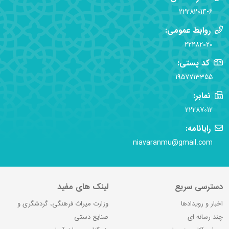
22282014-6
روابط عمومی:
22282020
کد پستی:
1957713355
نمابر:
22287012
رایانامه:
niavaranmu@gmail.com
دسترسی سریع
لینک های مفید
اخبار و رویدادها
وزارت میراث فرهنگی، گردشگری و
چند رسانه ای
صنایع دستی