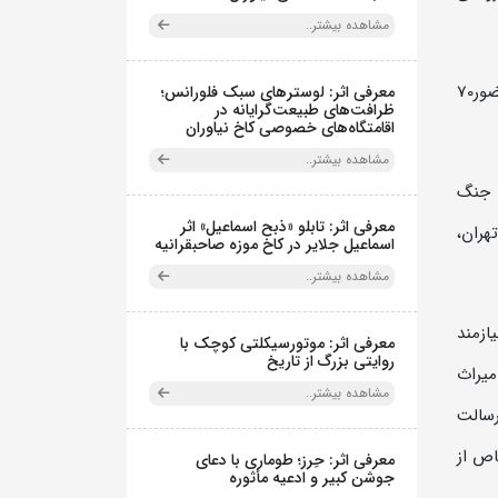
مشاهده بیشتر..
این برنامه با شعار«میراث فرهنگی؛ خط قرمز تاریخ و هویت بشری» روز جمعه 4 اردیبهشت 1405، از ساعت 10 الی 13 با حضور70
معرفی اثر: لوسترهای سبک فلورانس؛
ظرافت‌های طبیعت‌گرایانه در
اقامتگاه‌های خصوصی کاخ نیاوران
مشاهده بیشتر..
ن جنگ
معرفی اثر: تابلو «ذبح اسماعیل» اثر
هران،
اسماعیل جلایر در کاخ موزه صاحبقرانیه
مشاهده بیشتر..
ازمند
معرفی اثر: موتورسیکلتی کوچک با
روایتی بزرگ از تاریخ
یراث
مشاهده بیشتر..
رسالت
اص از
معرفی اثر: حِرز؛ طوماری با دعای
جوشن کبیر و ادعیه مأثوره