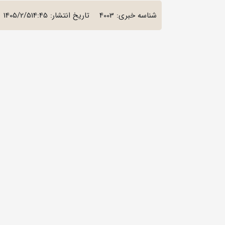
شناسه خبری: 4003
تاریخ انتشار:
1405/2/514:45