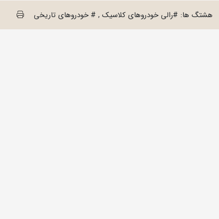
هشتگ ها: #رالی خودروهای کلاسیک , # خودروهای تاریخی