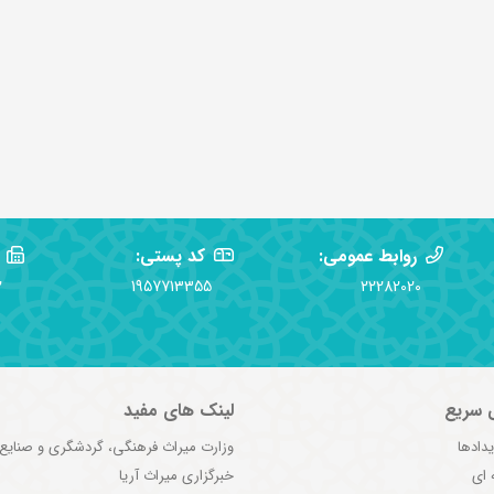
روابط عمومی:
کد پستی:
2
1957713355
22282020
 سریع
لینک های مفید
یدادها
وزارت میراث فرهنگی، گردشگری و صنایع
 ای
خبرگزاری میراث آریا