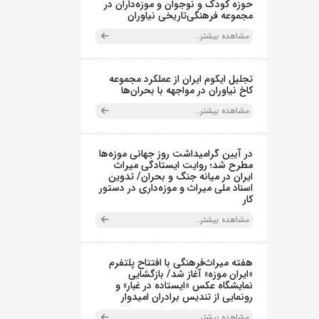
حوزه کودک و نوجوان و موزه‌داران در
مجموعه فرهنگی‌تاریخی نیاوران
مشاهده بیشتر..
تجلیل ایکوم ایران از عملکرد مجموعه
کاخ نیاوران در مواجهه با بحران‌ها
مشاهده بیشتر..
در آیین گرامیداشت روز جهانی موزه‌ها
مطرح شد؛ روایت ایستادگی میراث
ایران در میانه جنگ و بحران/ تدوین
اسناد ملی میراث و موزه‌داری در دستور
کار
مشاهده بیشتر..
هفته میراث‌فرهنگی با افتتاح پلتفرم
«ایران موزه» آغاز شد/ بازگشایی
نمایشگاه عکس «ایستاده در غبار» و
رونمایی از تندیس برادران امیدوار
مشاهده بیشتر..