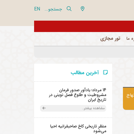
EN
جستجو...
از تور مجازی 360 درجه مجموعه فرهنگی تاریخی نیاوران بازدید نمایید
تور مجازی
ه ما
آخرین مطالب
14 مرداد؛ یادآور صدور فرمان
هاج
مشروطیت و طلوع فصل نوینی در
تاریخ ایران
مشاهده بیشتر..
منظر تاریخی کاخ صاحبقرانیه احیا
می‌شود