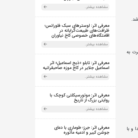
مشاهده بیشتر..
شد.
معرفی اثر: لوسترهای سبک فلورانس؛
ظرافت‌های طبیعت‌گرایانه در
اقامتگاه‌های خصوصی کاخ نیاوران
مشاهده بیشتر..
 کنسرت به
معرفی اثر: تابلو «ذبح اسماعیل» اثر
اسماعیل جلایر در کاخ موزه صاحبقرانیه
مشاهده بیشتر..
معرفی اثر: موتورسیکلتی کوچک با
روایتی بزرگ از تاریخ
مشاهده بیشتر..
معرفی اثر: حِرز؛ طوماری با دعای
سال 1386 با گروه جدید شیدا و با
جوشن کبیر و ادعیه مأثوره