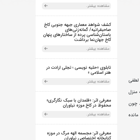
مشاهده بیشتر..
کشف شواهد معماری جبهه جنوبی کاخ
صاحبقرانیه/ گمانه‌زنی‌های
باستان‌شناسی پرده از ساختارهای پنهان
کاخ جهان‌نما برداشت
مشاهده بیشتر..
تابلوی «حلیه نویسی ؛ تجلی ارادت در
هنر اسلامی »
ه شد، لطفی
مشاهده بیشتر..
 منزل
معرفی اثر: «قلمدان با سبک نگارگری»
د چون
محفوظ در کاخ موزه نیاوران
مانده
مشاهده بیشتر..
معرفی اثر: مجسمه الهه مرگ در موزه
کتابخانه اختصاصی نیاوران