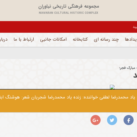
مجموعه فرهنگی تاریخی نیاوران
NIAVARAN CULTURAL HISTORIC COMPLEX
یل می باشد و فقط بخش های اداری فعال است
یدادها
چند رسانه ای
کتابخانه
امکانات جانبی
ارتباط با ما
دربار
مبارک فجر؛
د
 یاد محمدرضا لطفی خواننده: زنده یاد محمدرضا شجریان شعر: هوشنگ ابت