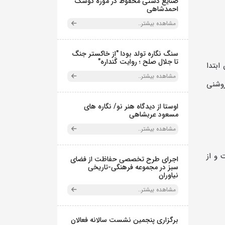
صنایع دستی محفوظ در موزه کوشک
احمدشاهی
مشاهده بیشتر..
سنگ نگاره تولد بودا "از خاکستر جنگ
تا جلال صلح ؛ روایت گَنداره"
ابتدا
مشاهده بیشتر..
روشنی
اوستا از دیدگاه هنر نو/ نگاره های
مسعود عربشاهی
مشاهده بیشتر..
 و از
اجرای طرح تخصصی حفاظت از فضای
سبز در مجموعه فرهنگی-تاریخی
نیاوران
مشاهده بیشتر..
برگزاری پنجمین نشست سالانه فعالان