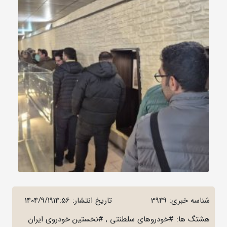
شناسه خبری: 3949
تاریخ انتشار:
1404/9/1914:56
هشتگ ها: #خودروهای سلطنتی , #نخستین خودروی ایران