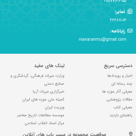
1957713355
نمابر:
22287012
رایانامه:
niavaranmu@gmail.com
دسترسی سریع
لینک های مفید
اخبار و رویدادها
وزارت میراث فرهنگی، گردشگری و
چند رسانه ای
صنایع دستی
معرفی آثار موزه ها
خبرگزاری میراث آریا
مقالات پژوهشی
کمیته ملی موزه های ایران
معرفی کتاب
ویزیت ایران
راهنمای بازدید
موسسه مطالعات تاریخ معاصر
مرکز اسناد انقلاب اسلامی
موقعیت مجموعه در مسیر یاب های آنلاین