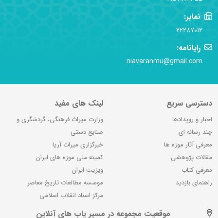
نمابر:
22287012
رایانامه:
niavaranmu@gmail.com
دسترسی سریع
لینک های مفید
اخبار و رویدادها
وزارت میراث فرهنگی، گردشگری و
چند رسانه ای
صنایع دستی
معرفی آثار موزه ها
خبرگزاری میراث آریا
مقالات پژوهشی
کمیته ملی موزه های ایران
معرفی کتاب
ویزیت ایران
راهنمای بازدید
موسسه مطالعات تاریخ معاصر
مرکز اسناد انقلاب اسلامی
موقعیت مجموعه در مسیر یاب های آنلاین