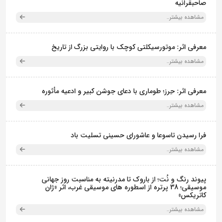
صاحبقرانیه
مشاهده بیشتر..
معرفی اثر: موتورسیکلتی کوچک با روایتی بزرگ از تاریخ
مشاهده بیشتر..
معرفی اثر: حِرز؛ طوماری با دعای جوشن کبیر و ادعیه مأثوره
مشاهده بیشتر..
فرا رسیدن تاسوعا و عاشورای حسینی تسلیت باد
مشاهده بیشتر..
پیوند رنگ و نُت؛ از باروک تا مدرنیته به مناسبت روز جهانی
موسیقی؛ 38 پرتره از اسطوره های موسیقی غرب، اثر «ژان
کاتریکس»
مشاهده بیشتر..