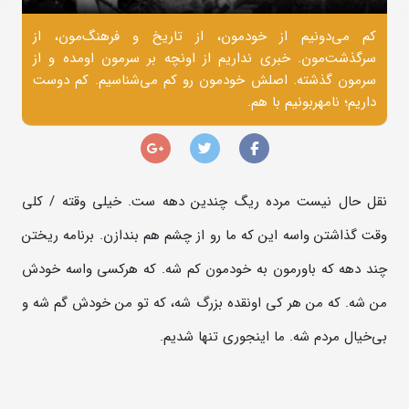
کم می‌دونیم از خودمون، از تاریخ و فرهنگ‌مون، از
سرگذشت‌مون. خبری نداریم از اونچه بر سرمون اومده و از
سرمون گذشته. اصلش خودمون رو کم می‌شناسیم. کم دوست
داریم؛ نامهربونیم با هم.
نقل حال نیست مرده ریگ چندین دهه ست. خیلی وقته / کلی
وقت گذاشتن واسه این که ما رو از چشم هم بندازن. برنامه ریختن
چند دهه که باورمون به خودمون کم شه. که هرکسی واسه خودش
من شه. که من هر کی اونقده بزرگ شه، که تو من خودش گم شه و
بی‌خیال مردم شه. ما اینجوری تنها شدیم.