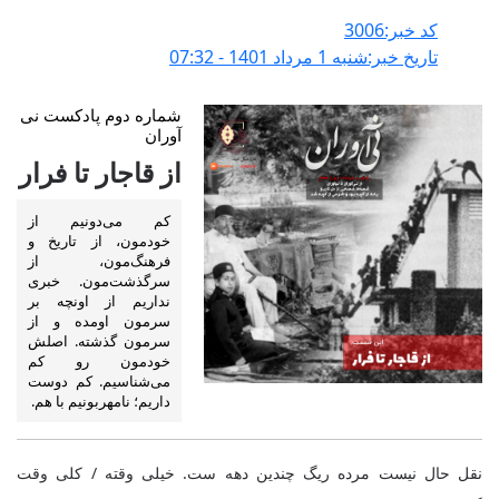
کد خبر:3006
تاریخ خبر:شنبه 1 مرداد 1401 - 07:32
شماره دوم پادکست نی
آوران
از قاجار تا فرار
کم می‌دونیم از
خودمون، از تاریخ و
فرهنگ‌مون، از
سرگذشت‌مون. خبری
نداریم از اونچه بر
سرمون اومده و از
سرمون گذشته. اصلش
خودمون رو کم
می‌شناسیم. کم دوست
داریم؛ نامهربونیم با هم.
نقل حال نیست مرده ریگ چندین دهه ست. خیلی وقته / کلی وقت