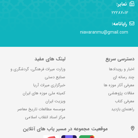
نمابر:
22287012
رایانامه:
niavaranmu@gmail.com
دسترسی سریع
لینک های مفید
اخبار و رویدادها
وزارت میراث فرهنگی، گردشگری و
چند رسانه ای
صنایع دستی
معرفی آثار موزه ها
خبرگزاری میراث آریا
مقالات پژوهشی
کمیته ملی موزه های ایران
معرفی کتاب
ویزیت ایران
راهنمای بازدید
موسسه مطالعات تاریخ معاصر
مرکز اسناد انقلاب اسلامی
موقعیت مجموعه در مسیر یاب های آنلاین