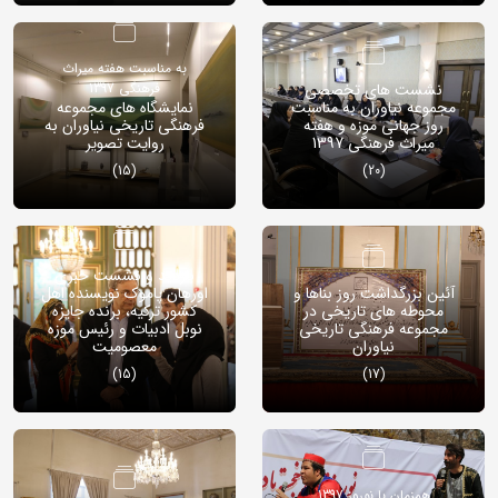
به مناسبت هفته میراث
نشست های تخصصی
فرهنگی 1397
مجموعه نیاوران به مناسبت
نمایشگاه های مجموعه
روز جهانی موزه و هفته
فرهنگی تاریخی نیاوران به
میراث فرهنگی 1397
روایت تصویر
(15)
(20)
بازدید و نشست خبری
آئین بزرگداشت روز بناها و
اورهان پاموک نویسنده اهل
محوطه های تاریخی در
کشور ترکیه، برنده جایزه
مجموعه فرهنگی تاریخی
نوبل ادبیات و رئیس موزه
نیاوران
معصومیت
(15)
(17)
همزمان با نوروز 1397