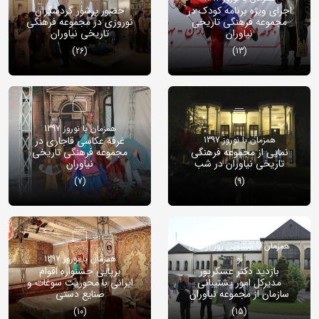
اجرای ویژه برنامه کودک در
حضور پرشور گردشگران
مجموعه فرهنگی تاریخی
نوروزی در مجموعه فرهنگی
نیاوران
تاریخی نیاوران
(26)
(13)
همزمان با نوروز 1397
همزمان با نوروز 1397
غرفه عکاسی قاجاری در
نمایی از مجموعه فرهنگی
مجموعه فرهنگی تاریخی
تاریخی نیاوران در شب
نیاوران
(7)
(9)
همزمان با ششمین روز از سال
نو
همزمان با نوروز 1397
بازدید دکتر عسکرپور
برپایی جشنواره اقوام
مدیرکل امور پشتیبانی
ایرانی با محوریت سوغات و
سازمان از مجموعه نیاوران
صنایع دستی
(10)
(15)