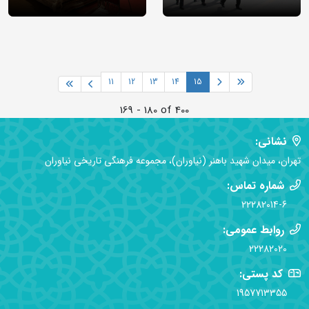
11
12
13
14
15
169 - 180 of 400
نشانی:
تهران، میدان شهید باهنر (نیاوران)، مجموعه فرهنگی تاریخی نیاوران
شماره تماس:
22282014-6
روابط عمومی:
22282020
کد پستی:
1957713355