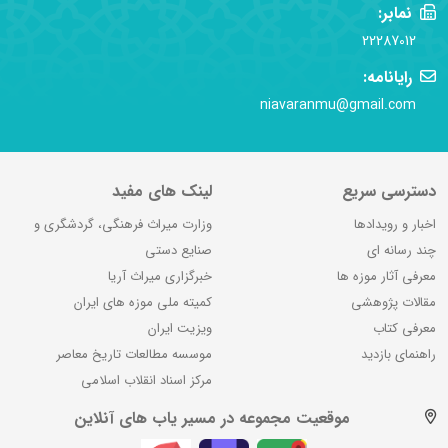
نمابر:
22287012
رایانامه:
niavaranmu@gmail.com
دسترسی سریع
لینک های مفید
اخبار و رویدادها
وزارت میراث فرهنگی، گردشگری و
چند رسانه ای
صنایع دستی
معرفی آثار موزه ها
خبرگزاری میراث آریا
مقالات پژوهشی
کمیته ملی موزه های ایران
معرفی کتاب
ویزیت ایران
راهنمای بازدید
موسسه مطالعات تاریخ معاصر
مرکز اسناد انقلاب اسلامی
موقعیت مجموعه در مسیر یاب های آنلاین