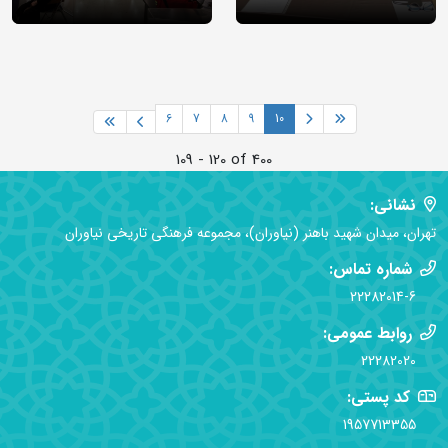
6
7
8
9
10
109 - 120 of 400
نشانی:
تهران، میدان شهید باهنر (نیاوران)، مجموعه فرهنگی تاریخی نیاوران
شماره تماس:
22282014-6
روابط عمومی:
22282020
کد پستی:
1957713355