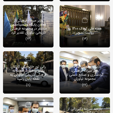
وزیر میراث فرهنگی از
فعالان پایگاه واکسیناسیون
هفته ملی کودک 1400 به
مستقر در مجموعه فرهنگی
روایت تصویر
تاریخی نیاوران تقدیر کرد
(24)
(14)
بازدید مهندس ضرغامی
رالی تور خانوادگی کارکنان
وزیر میراث فرهنگی،
پلیس راهور در مجموعه
گردشگری و صنایع دستی از
فرهنگی تاریخی نیاوران به
مجموعه نیاوران
نقطه پایان رسید
(11)
(22)
بازدید سرزده دکتر زالی از
پایگاه تجمیعی
بازدید مهندس ضرغامی از