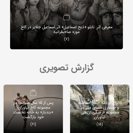
معرفی اثر: تابلو «ذبح اسماعیل» اثر اسماعیل جلایر در کاخ
موزه صاحبقرانیه
(7)
گزارش تصویری
اجرای برنامه جامع حفاظت
پس از 15 سال صیانت در
و بهسازی فضای سبز در
مجموعه کاخ نیاوران؛
مجموعه فرهنگی‌تاریخی
«بندباز» به خانه نخست
نیاوران
خود بازگشت
(21)
(15)