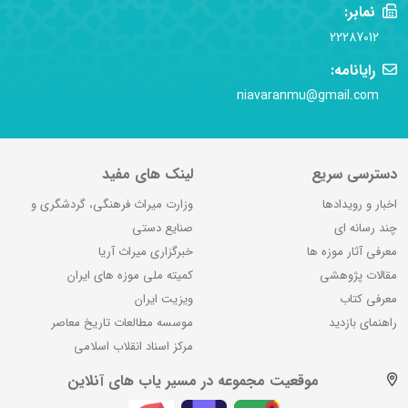
نمابر:
22287012
رایانامه:
niavaranmu@gmail.com
دسترسی سریع
لینک های مفید
اخبار و رویدادها
وزارت میراث فرهنگی، گردشگری و
چند رسانه ای
صنایع دستی
معرفی آثار موزه ها
خبرگزاری میراث آریا
مقالات پژوهشی
کمیته ملی موزه های ایران
معرفی کتاب
ویزیت ایران
راهنمای بازدید
موسسه مطالعات تاریخ معاصر
مرکز اسناد انقلاب اسلامی
موقعیت مجموعه در مسیر یاب های آنلاین