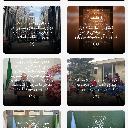
برگزاری رژه و همایش
گشایش نمایشگاه «راز
موتورسیکلت‌های سنگین در
مقدس؛ روایتی از کفن
نیاوران به مناسبت سالگرد
تورین» در مجموعه نیاوران
پیروزی انقلاب اسلامی
(7)
(12)
صالحی‌امیری در شب فرهنگی
ایران و قزاقستان:
تمدن مشترک، روایت
تازه‌ای از همگرایی ملت‌ها
می‌سازد/ همکاری‌های
فرهنگی، قدرت نرم کشورها
گزارش تصویری از جشنواره
را تقویت می‌کند/ آیین‌ها و
یلدای شمیران در مجموعه
مفاخر ما مرزها را شکستند
فرهنگی تاریخی نیاوران
و «سرزمین مهر» آفریدند
(20)
(26)
سومین نشست هفته
سید محمد بهشتی:
پژوهش نیاوران به بررسی