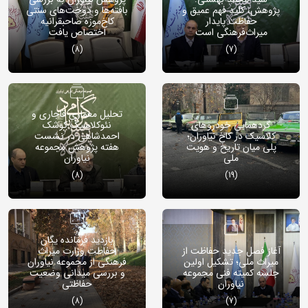
پژوهش، کلید فهم عمیق و
بافته‌ها و دوخت‌های سنتی
حفاظت پایدار
کاخ‌موزه صاحبقرانیه
میراث‌فرهنگی است
اختصاص یافت
(8)
(7)
تحلیل معماری قاجاری و
گردهمایی خودروهای
نئوکلاسیک کوشک
کلاسیک در کاخ نیاوران؛
احمدشاهی در نشست
پلی میان تاریخ و هویت
هفته پژوهش مجموعه
ملی
نیاوران
(8)
(19)
بازدید فرمانده یگان
آغاز فصل جدید حفاظت از
حفاطت وزارت میراث
میراث ملی؛ تشکیل اولین
فرهنگی از مجموعه نیاوران
جلسه کمیته فنی مجموعه
و بررسی میدانی وضعیت
نیاوران
حفاظتی
(8)
(7)