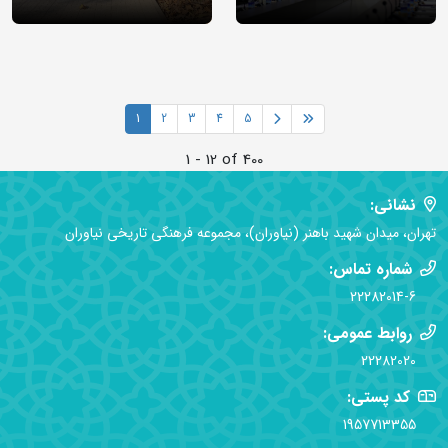
1
2
3
4
5
1 - 12 of 400
نشانی:
تهران، میدان شهید باهنر (نیاوران)، مجموعه فرهنگی تاریخی نیاوران
شماره تماس:
22282014-6
روابط عمومی:
22282020
کد پستی:
1957713355