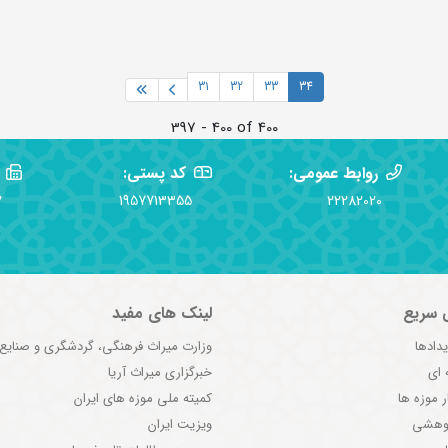
31
32
33
34
397 - 400 of 400
روابط عمومی:
کد پستی:
2
1957713355
22282020
 سریع
لینک های مفید
یدادها
وزارت میراث فرهنگی، گردشگری و صنایع
 ای
خبرگزاری میراث آریا
ر موزه ها
کمیته ملی موزه های ایران
ژوهشی
ویزیت ایران