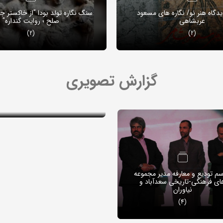
دیدگاه هنر نو/ نگاره های مسعود
سنگ نگاره تولد بودا "از خاکستر ج
عربشاهی
صلح ؛ روایت گَنداره"
(2)
(2)
گزارش تصویری
افتتاح سیستم حفاظت الکترونی
نوین مجموعه فرهنگی-تاریخی نیاو
(4)
سم تودیع و معارفه مدیر مجموعه
ای فرهنگی-تاریخی سعدآباد و
نیاوران
(4)