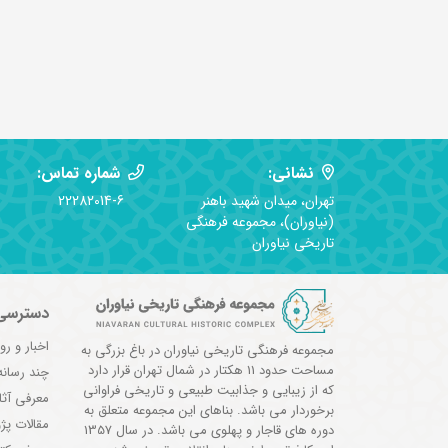
نشانی:
شماره تماس:
تهران، میدان شهید باهنر
22282014-6
(نیاوران)، مجموعه فرهنگی
تاریخی نیاوران
دسترسی
اخبار و رو
مجموعه فرهنگی تاریخی نیاوران در باغ بزرگی به
مساحت حدود 11 هکتار در شمال تهران قرار دارد
چند رسانه
که از زیبایی و جذابیت طبیعی و تاریخی فراوانی
معرفی آثا
برخوردار می باشد. بناهای این مجموعه متعلق به
مقالات پ
دوره های قاجار و پهلوی می باشد. در سال 1357