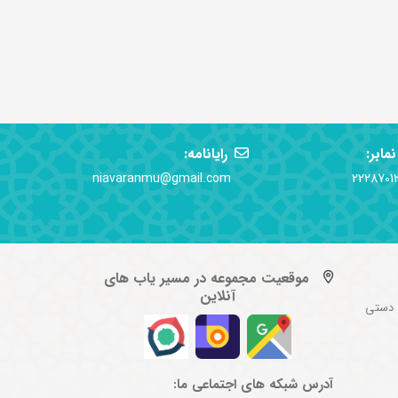
نمابر:
رایانامه:
niavaranmu@gmail.com
2228701
موقعیت مجموعه در مسیر یاب های
آنلاین
 دستی
آدرس شبکه های اجتماعی ما: