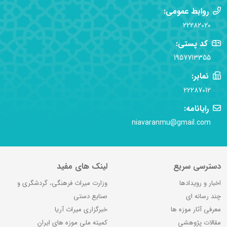
روابط عمومی:
22282020
کد پستی:
1957713355
نمابر:
22287012
رایانامه:
niavaranmu@gmail.com
دسترسی سریع
لینک های مفید
اخبار و رویدادها
وزارت میراث فرهنگی، گردشگری و
چند رسانه ای
صنایع دستی
معرفی آثار موزه ها
خبرگزاری میراث آریا
مقالات پژوهشی
کمیته ملی موزه های ایران