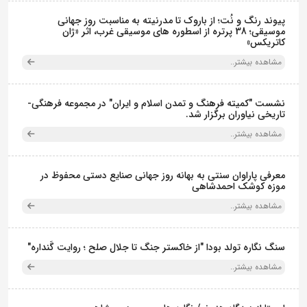
پیوند رنگ و نُت؛ از باروک تا مدرنیته به مناسبت روز جهانی
موسیقی؛ 38 پرتره از اسطوره های موسیقی غرب، اثر «ژان
کاتریکس»
مشاهده بیشتر..
نشست "کمیته فرهنگ و تمدن اسلام و ایران" در مجموعه فرهنگی‌-
تاریخی نیاوران برگزار شد.
مشاهده بیشتر..
معرفی پاراوان سنتی به بهانه روز جهانی صنایع دستی محفوظ در
موزه کوشک احمدشاهی
مشاهده بیشتر..
سنگ نگاره تولد بودا "از خاکستر جنگ تا جلال صلح ؛ روایت گَنداره"
مشاهده بیشتر..