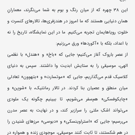
این 38 چهره که از میان رنگ و بوم به شما می‌نگرند، معمارانِ
همان دنیایی هستند که ما امروز در هندزفری‌ها، تالارهای کنسرت و
خلوتِ رویاهایمان تجربه می‌کنیم. ما در این نمایشگاه، تاریخ را نه
با اعداد، بلکه با «آکوردها» ورق می‌زنیم:
از عصر باروک آغاز می‌کنیم؛ جایی که «باخ» و «هندل» با نظمی
الهی، موسیقی را به ستایش ابدیت وا داشتند. سپس به دنیای
کلاسیک قدم می‌گذاریم، جایی که «موتسارت» و «بتهوون» تعادلی
میان منطق و عصیان بنا کردند. در تالار رمانتیک، با «شوپن» و
«چایکوفسکی» هم‌سفر می‌شویم، تا ببینیم چگونه یک ملودی
می‌تواند اشکِ ملتی را سرازیر کند، و در نهایت به عصر مدرن
می‌رسیم؛ جایی که «استراوینسکی» و «دبوسی» مرزهای شنیدن را
در هم شکستند، تا ثابت کنند موسیقی، موجودی زنده و همواره در