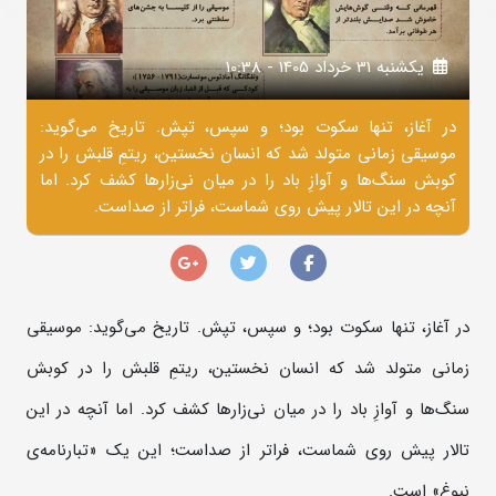
يکشنبه 31 خرداد 1405 - 10:38
در آغاز، تنها سکوت بود؛ و سپس، تپش. تاریخ می‌گوید:
موسیقی زمانی متولد شد که انسان نخستین، ریتمِ قلبش را در
کوبش سنگ‌ها و آوازِ باد را در میان نی‌زارها کشف کرد. اما
آنچه در این تالار پیش روی شماست، فراتر از صداست.
در آغاز، تنها سکوت بود؛ و سپس، تپش. تاریخ می‌گوید: موسیقی
زمانی متولد شد که انسان نخستین، ریتمِ قلبش را در کوبش
سنگ‌ها و آوازِ باد را در میان نی‌زارها کشف کرد. اما آنچه در این
تالار پیش روی شماست، فراتر از صداست؛ این یک «تبارنامه‌ی
نبوغ» است.