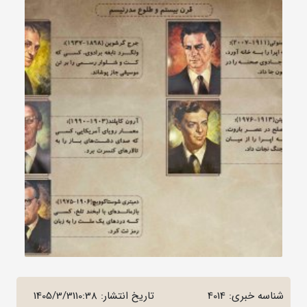
شناسه خبری: 4014
تاریخ انتشار:
1405/3/3110:38