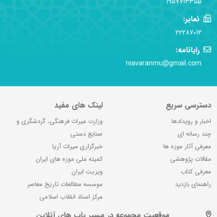
1957713355
نمابر:
22287012
رایانامه:
niavaranmu@gmail.com
دسترسی سریع
لینک های مفید
اخبار و رویدادها
وزارت میراث فرهنگی، گردشگری و
چند رسانه ای
صنایع دستی
معرفی آثار موزه ها
خبرگزاری میراث آریا
مقالات پژوهشی
کمیته ملی موزه های ایران
معرفی کتاب
ویزیت ایران
راهنمای بازدید
موسسه مطالعات تاریخ معاصر
مرکز اسناد انقلاب اسلامی
موقعیت مجموعه در مسیر یاب های آنلاین