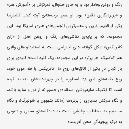
رنگ و روغن وفادار بود و به جای جنجال، تمرکزش بر «آموزش هنر»
و «پرتره‌نگاری دقیق» بود. او عضو برجسته‌ی آرت کلاب کالیفرنیا
یکی از قدیمی‌ترین و معتبرترین انجمن‌های هنری آمریکا بود. این
مجموعه، که بر پایه‌ی نقاشی‌های رنگ و روغنِ اصل از «ژان
کاتریکس» شکل گرفته، ادای احترامی است به استانداردهای والای
هنر کلاسیک. هر پرتره در این مجموعه، یک کلید است؛ کلیدی برای
باز کردنِ درِ یکی از اتاق‌های روحِ ما. کاتریکس با قلم‌ موی خود،
روحِ نغمه‌های این 38 اسطوره را در چهره‌هایشان منجمد کرده
است تا تکنیک سایه‌روشن استفاده‌ی جسورانه از نور و سایه باشد،
و نگاهِ سرکش بسیاری از پرتره‌ها (مانند بتهوون یا شونبرگ)، و نگاهِ
مستقیم به مخاطب، چالشی است به دیدگاه‌های سنتی و دعوتی
به درکِ پیچیدگیِ ذهنِ آفریننده.