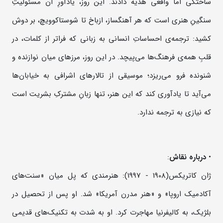
ساختگی اما واقعی هدیه دادند. این روز، یادآورِ آن مسئولیتِ
سنگینِ هنری است که هر آهنگساز، ازباخ تا شوستاکوویچ، بر دوش
کشید: ترجمه‌ی احساساتِ انسانی به زبانی که فراتر از کلمات، در
قلبِ همه‌ی فرهنگ‌ها می‌پیچد. در این روز، مرزهای میان نوازنده و
شنونده فرو می‌ریزد؛ موسیقی از تالارهای اشرافی به خیابان‌ها
می‌آید تا یادآوری کند که این هنر، تنها زبانِ مشترکِ بشریت است
که نیازی به ترجمه ندارد.
•
درباره
نقاش
:
ژان کاتریکس(1908 - 1997): هنرمندی که پل میان «سنت‌های
آکادمیک اروپا» و «هنر مدرن آمریکا» شد. او پس از تحصیل در
بلژیک، به کالیفرنیا مهاجرت کرد. او به شدت به تکنیک‌های قدیمی