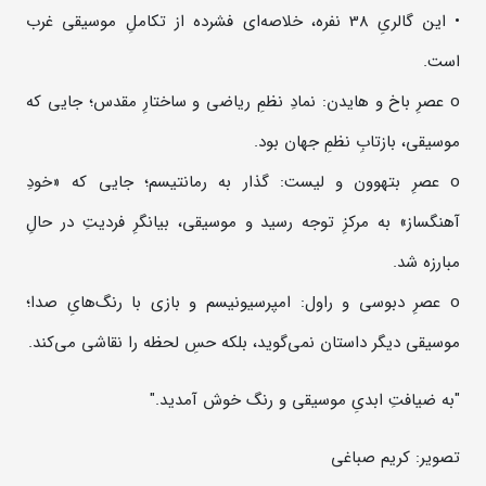
• این گالریِ 38 نفره، خلاصه‌ای فشرده از تکاملِ موسیقی غرب
است.
o عصرِ باخ و هایدن: نمادِ نظمِ ریاضی و ساختارِ مقدس؛ جایی که
موسیقی، بازتابِ نظمِ جهان بود.
o عصرِ بتهوون و لیست: گذار به رمانتیسم؛ جایی که «خودِ
آهنگساز» به مرکزِ توجه رسید و موسیقی، بیانگرِ فردیتِ در حالِ
مبارزه شد.
o عصرِ دبوسی و راول: امپرسیونیسم و بازی با رنگ‌هایِ صدا؛
موسیقی دیگر داستان نمی‌گوید، بلکه حسِ لحظه را نقاشی می‌کند.
"به ضیافتِ ابدیِ موسیقی و رنگ خوش آمدید."
تصویر: کریم صباغی