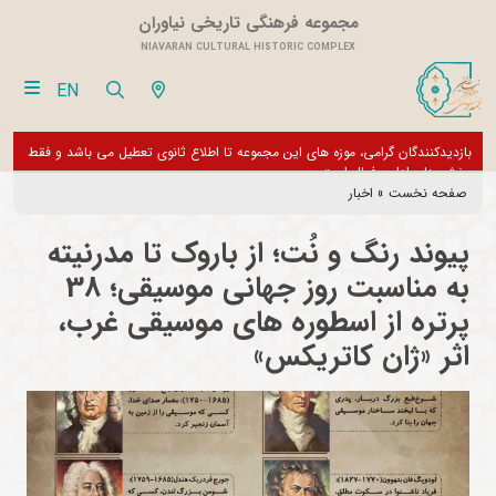
مجموعه فرهنگی تاریخی نیاوران
NIAVARAN CULTURAL HISTORIC COMPLEX
EN
بازدیدکنندگان گرامی، موزه های این مجموعه تا اطلاع ثانوی تعطیل می باشد و فقط
از تور مجازی 360 درجه 
بخش های اداری فعال است
صفحه نخست
»
اخبار
پیوند رنگ و نُت؛ از باروک تا مدرنیته
به مناسبت روز جهانی موسیقی؛ 38
پرتره از اسطوره های موسیقی غرب،
اثر «ژان کاتریکس»