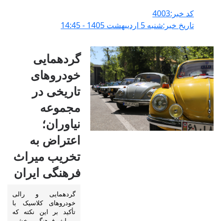
کد خبر:4003
تاریخ خبر:شنبه 5 ارديبهشت 1405 - 14:45
گردهمایی
خودروهای
تاریخی در
مجموعه
نیاوران؛
اعتراض به
تخریب میراث
فرهنگی ایران
گردهمایی و رالی
خودروهای کلاسیک با
تأکید بر این نکته که
میراث فرهنگی بخشی