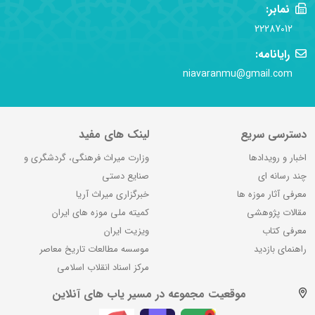
نمابر:
22287012
رایانامه:
niavaranmu@gmail.com
دسترسی سریع
لینک های مفید
اخبار و رویدادها
وزارت میراث فرهنگی، گردشگری و
چند رسانه ای
صنایع دستی
معرفی آثار موزه ها
خبرگزاری میراث آریا
مقالات پژوهشی
کمیته ملی موزه های ایران
معرفی کتاب
ویزیت ایران
راهنمای بازدید
موسسه مطالعات تاریخ معاصر
مرکز اسناد انقلاب اسلامی
موقعیت مجموعه در مسیر یاب های آنلاین