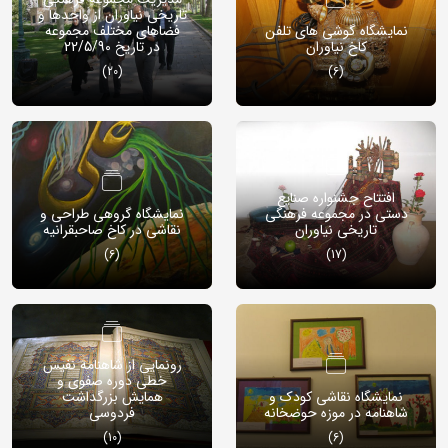
تاریخی نیاوران از واحدها و
نمایشگاه گوشی های تلفن
فضاهای مختلف مجموعه
کاخ نیاوران
در تاریخ 22/5/90
(20)
(6)
افتتاح جشنواره صنایع
دستی در مجموعه فرهنگی
نمایشگاه گروهی طراحی و
تاریخی نیاوران
نقاشی در کاخ صاحبقرانیه
(6)
(17)
رونمایی از شاهنامه نفیس
خطی دوره صفوی و
نمایشگاه نقاشی کودک و
همایش بزرگداشت
شاهنامه در موزه حوضخانه
فردوسی
(10)
(6)