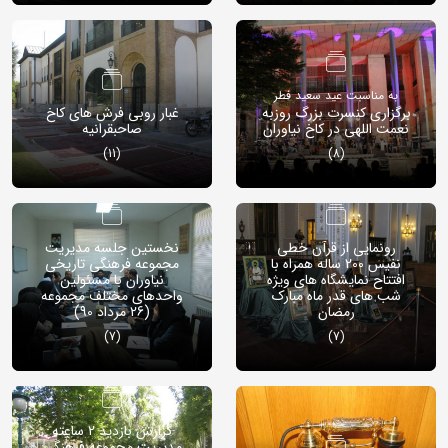
به مناسبت عید سعید فطر
برگزاری کنسرت بزرگ روزبه
غبار روبی فرش های کاخ
نعمت اللهی در کاخ نیاوران
صاحبقرانیه
(11)
(8)
رونمایی از قرآن خطی
نخستین جلسه مدیریت
نفیس 200 ساله همراه با
مجموعه فرهنگی تاریخی
افتتاح نمایشگاه های ویژه
نیاوران با مسئولین
شب های قدر ماه مبارک
واحدهای مختلف مجموعه
رمضان
(26 مرداد 90)
(7)
(7)
گزارش بازدید 2 ساعته
مدیریت مجموعه فرهنگی