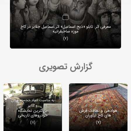
معرفی اثر: تابلو «ذبح اسماعیل» اثر اسماعیل جلایر در کاخ
موزه صاحبقرانیه
(7)
گزارش تصویری
به مناسبت اعیاد خجسته قربان
و غدیر
هوادهی و نظافت فرش
بزرگترین نمایشگاه
های کاخ نیاوران
خودروهای تاریخی
(11)
(7)