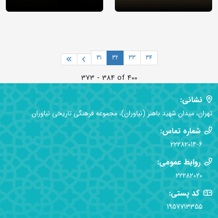
31
32
33
34
373 - 384 of 400
نشانی:
تهران، میدان شهید باهنر (نیاوران)، مجموعه فرهنگی تاریخی نیاوران
شماره تماس:
22282014-6
روابط عمومی:
22282020
کد پستی:
1957713355