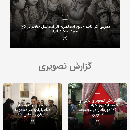
معرفی اثر: تابلو
ثر: موتورسیکلتی کوچک با روایتی بزرگ از تاریخ
(6)
گزارش تصویری
گزارش تصویری برگزاری
حشنواره روز جهانی کودک
نگاره‌ رازآمیز «سلطان
(16 مهرماه ) در مجموعه
صاحبقران» در مجموعه
نیاوران
نیاوران رونمایی شد
(41)
(31)