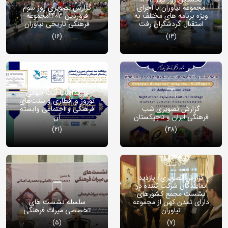
مجموعه نیاوران با اجرای
گزارش تصویری روز سوم
ویژه برنامه های مختلف به
فروردین 1403مجموعه
استقبال گردشگران رفت
فرهنگی تاریخی نیاوران
(16)
(13)
گزارش تصویری مراسم
بزرگداشت ثبت جهانی
نوروز و افطاری و سنت‌های
گزارش تصویری شب
فرهنگی و اجتماعی وابسته
فرهنگی ایران و تاجیکستان
آن
(21)
(48)
گزارش تصویری/ بازدید
نمایندگان شرکت کننده در
نشست مجمع کشورهای
دارای تمدن کهن از مجموعه
سلسله نشست های
نیاوران
تخصصی میراث فرهنگی
(5)
(7)