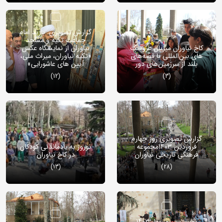
گزارش تصویری: بازید امام
جماعت تکیه و مسجد
کاخ نیاوران میزبان عروسک
نیاوران از نمایشگاه عکس
های بین‌المللی با قصه‌های
«تکیه نیاوران، میراث ملی،
بلند از سرزمین‌های دور
آیین های عاشورایی»
(12)
(3)
گزارش تصویری روز چهارم
فروردین 1403مجموعه
نوروز به یادماندنی کودکان
فرهنگی تاریخی نیاوران
در کاخ نیاوران
(13)
(28)
نخستین روز بهار 1403