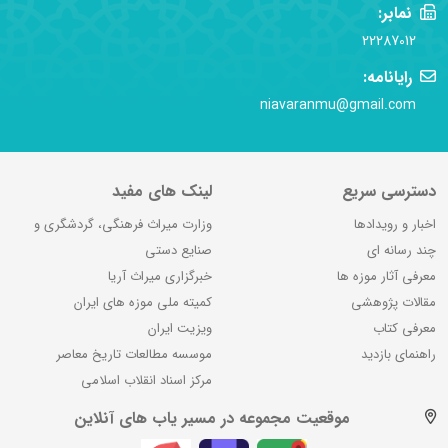
نمابر:
22287012
رایانامه:
niavaranmu@gmail.com
دسترسی سریع
لینک های مفید
اخبار و رویدادها
وزارت میراث فرهنگی، گردشگری و
چند رسانه ای
صنایع دستی
معرفی آثار موزه ها
خبرگزاری میراث آریا
مقالات پژوهشی
کمیته ملی موزه های ایران
معرفی کتاب
ویزیت ایران
راهنمای بازدید
موسسه مطالعات تاریخ معاصر
مرکز اسناد انقلاب اسلامی
موقعیت مجموعه در مسیر یاب های آنلاین