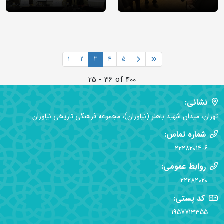
1
2
3
4
5
25 - 36 of 400
نشانی:
تهران، میدان شهید باهنر (نیاوران)، مجموعه فرهنگی تاریخی نیاوران
شماره تماس:
22282014-6
روابط عمومی:
22282020
کد پستی:
1957713355