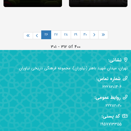
26
27
28
29
30
301 - 312 of 400
نشانی:
تهران، میدان شهید باهنر (نیاوران)، مجموعه فرهنگی تاریخی نیاوران
شماره تماس:
22282014-6
روابط عمومی:
22282020
کد پستی:
1957713355