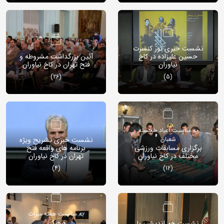
نشست خبری تور کنسرت
حسین علیزاده در کاخ
آئین بزرگداشت مشروطه و
نیاوران
فتح تهران در کاخ نیاوران
(26)
(5)
به مناسبت اعیاد خجسته
شعبان
نشست خبری تشریح ویژه
برگزاری مسابقات ورزشی
برنامه های واقعه فتح
مختلف در کاخ نیاوران
تهران در کاخ نیاوران
(4)
(12)
به مناسبت هفته میراث
نشست هم اندیشی با
فرهنگی