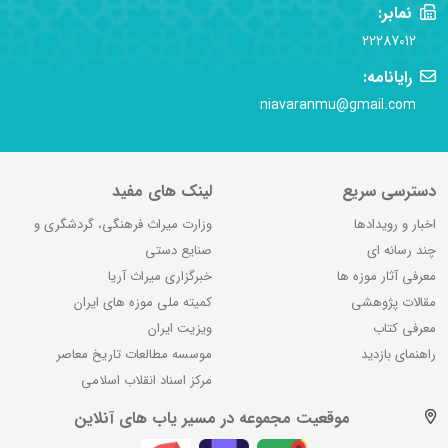
نمابر:
22287012
رایانامه:
niavaranmu@gmail.com
دسترسی سریع
لینک های مفید
اخبار و رویدادها
وزارت میراث فرهنگی، گردشگری و
چند رسانه ای
صنایع دستی
معرفی آثار موزه ها
خبرگزاری میراث آریا
مقالات پژوهشی
کمیته ملی موزه های ایران
معرفی کتاب
ویزیت ایران
راهنمای بازدید
موسسه مطالعات تاریخ معاصر
مرکز اسناد انقلاب اسلامی
موقعیت مجموعه در مسیر یاب های آنلاین