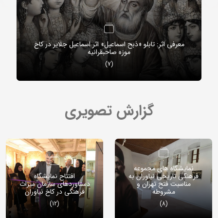
معرفی اثر: تابلو «ذبح اسماعیل» اثر ا
ک با روایتی بزرگ از تاریخ
موزه صاحبقرانیه
(7)
گزارش تصویری
نمایشگاه های مجموعه
فرهنگی تاریخی نیاوران به
افتتاح نمایشگاه
مناسبت فتح تهران و
دستاوردهای سازمان میراث
مشروطه
فرهنگی در کاخ نیاوران
(12)
(8)