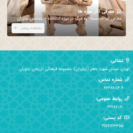
معرفی آثار موزه ها
معرفی اثر: مجسمه الهه مرگ در موزه کتابخانه اختصاصی نیاوران
مع
مشاهده بیشتر...
نشانی:
تهران، میدان شهید باهنر (نیاوران)، مجموعه فرهنگی تاریخی نیاوران
شماره تماس:
22282014-6
روابط عمومی:
22282020
کد پستی:
1957713355