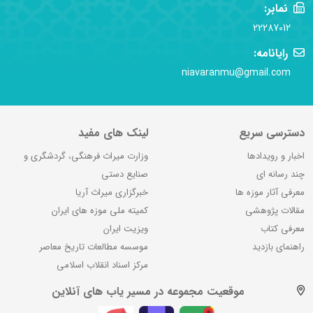
نمابر:
22287012
رایانامه:
niavaranmu@gmail.com
دسترسی سریع
لینک های مفید
اخبار و رویدادها
وزارت میراث فرهنگی، گردشگری و
چند رسانه ای
صنایع دستی
معرفی آثار موزه ها
خبرگزاری میراث آریا
مقالات پژوهشی
کمیته ملی موزه های ایران
معرفی کتاب
ویزیت ایران
راهنمای بازدید
موسسه مطالعات تاریخ معاصر
مرکز اسناد انقلاب اسلامی
موقعیت مجموعه در مسیر یاب های آنلاین