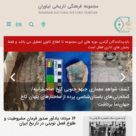
مجموعه فرهنگی تاریخی نیاوران
NIAVARAN CULTURAL HISTORIC COMPLEX
EN
بازدیدکنندگان گرامی، موزه های این مجموعه تا اطلاع ثانوی تعطیل می باشد و فقط
از تور مجازی 360 درجه 
بخش های اداری فعال است
کشف شواهد معماری جبهه جنوبی کاخ صاحبقرانیه/
گمانه‌زنی‌های باستان‌شناسی پرده از ساختارهای پنهان کاخ
جهان‌نما برداشت
م
14 مرداد؛ یادآور صدور فرمان مشروطیت و
طلوع فصل نوینی در تاریخ ایران