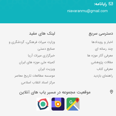
رایانامه:
niavaranmu@gmail.com
دسترسی سریع
لینک های مفید
اخبار و رویدادها
وزارت میراث فرهنگی، گردشگری و
چند رسانه ای
صنایع دستی
معرفی آثار موزه ها
خبرگزاری میراث آریا
مقالات پژوهشی
کمیته ملی موزه های ایران
معرفی کتاب
ویزیت ایران
راهنمای بازدید
موسسه مطالعات تاریخ معاصر
مرکز اسناد انقلاب اسلامی
موقعیت مجموعه در مسیر یاب های آنلاین