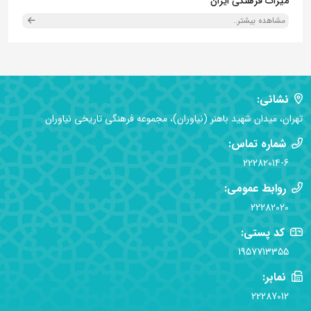
میراث فرهنگی ایران
مشاهده بیشتر..
نشانی:
تهران، میدان شهید باهنر (نیاوران)، مجموعه فرهنگی تاریخی نیاوران
شماره تماس:
22282014-6
روابط عمومی:
22282020
کد پستی:
1957713355
نمابر:
22287012