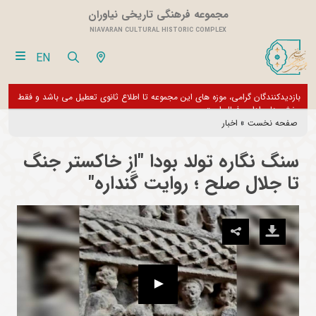
مجموعه فرهنگی تاریخی نیاوران
NIAVARAN CULTURAL HISTORIC COMPLEX
EN
بازدیدکنندگان گرامی، موزه های این مجموعه تا اطلاع ثانوی تعطیل می باشد و فقط
از تور مجازی 360 درجه 
بخش های اداری فعال است
صفحه نخست
»
اخبار
سنگ نگاره تولد بودا "از خاکستر جنگ
تا جلال صلح ؛ روایت گَنداره"