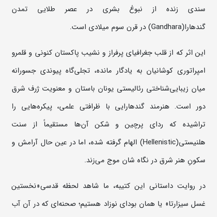
سندی زنده از نبوغ بشری در عصر طلایی تمدن
گندهارا(Gandhara) در قرن سوم میلادی است.
این اثر که از قلب جغرافیای پرفراز و نشیب پاکستان کنونی و قلمرو
امپراتوری کوشانیان به یادگار مانده، تجلی‌گاه پیوندی جسورانه
میان زیبایی‌شناختی رئالیستی یونان باستان و معنویت ژرف شرق
دور است. هنرمند گندهارایی با ظرافتی علمی، پیکره‌هایی را
تراشیده که ردای پرچین و شکن آن‌ها مستقیماً از سنت
هلنیستی(Hellenistic) الهام گرفته شده، اما در عین حال آرامش و
سکونِ هنر شرق در نگاه شان موج می‌زند.
در روایت داستانی این کتیبه، ما شاهد لحظه قدسی«نخستین
غسل سیزارتا» یا همان بودای نوزاد هستیم؛ صحنه‌ای که در آن آب