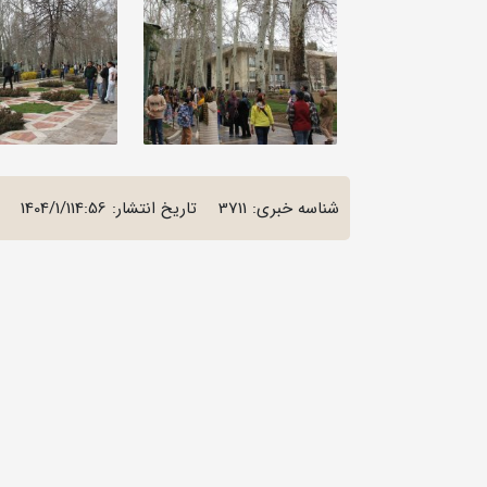
شناسه خبری: 3711
تاریخ انتشار:
1404/1/114:56