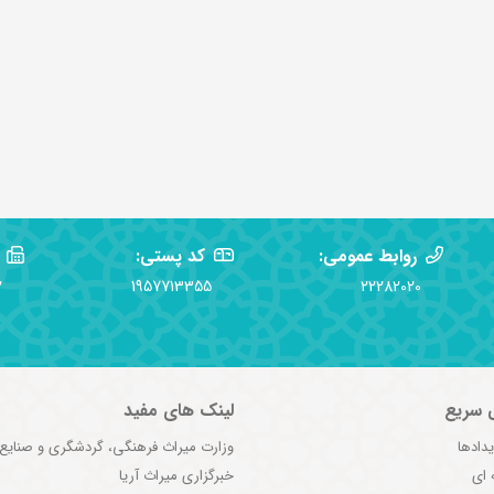
روابط عمومی:
کد پستی:
2
1957713355
22282020
 سریع
لینک های مفید
یدادها
وزارت میراث فرهنگی، گردشگری و صنایع
 ای
خبرگزاری میراث آریا