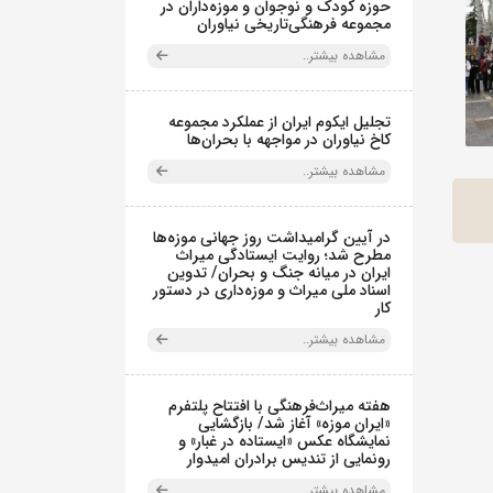
حوزه کودک و نوجوان و موزه‌داران در
مجموعه فرهنگی‌تاریخی نیاوران
مشاهده بیشتر..
تجلیل ایکوم ایران از عملکرد مجموعه
کاخ نیاوران در مواجهه با بحران‌ها
مشاهده بیشتر..
در آیین گرامیداشت روز جهانی موزه‌ها
مطرح شد؛ روایت ایستادگی میراث
ایران در میانه جنگ و بحران/ تدوین
اسناد ملی میراث و موزه‌داری در دستور
کار
مشاهده بیشتر..
هفته میراث‌فرهنگی با افتتاح پلتفرم
«ایران موزه» آغاز شد/ بازگشایی
نمایشگاه عکس «ایستاده در غبار» و
رونمایی از تندیس برادران امیدوار
مشاهده بیشتر..