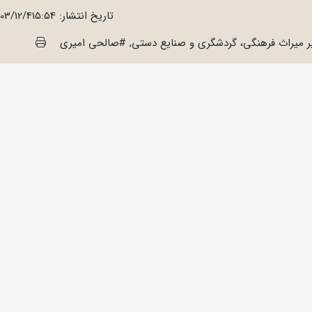
تاریخ انتشار:
403/12/415:54
ر میراث فرهنگی، گردشگری و صنایع دستی, #صالحی امیری