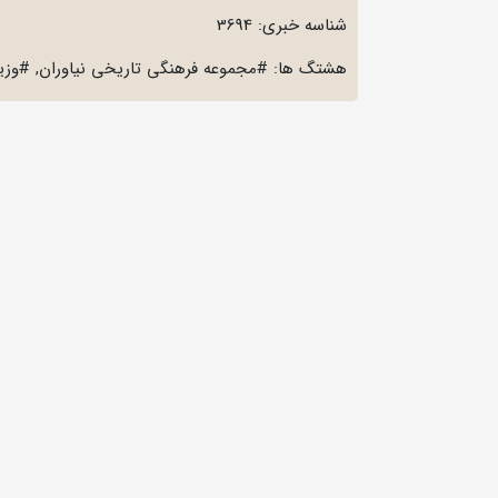
شناسه خبری: 3694
هشتگ ها: #مجموعه فرهنگی تاریخی نیاوران, #وزی