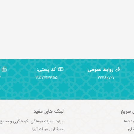
روابط عمومی:
کد پستی:
2
1957713355
22282020
 سریع
لینک های مفید
یدادها
وزارت میراث فرهنگی، گردشگری و صنایع
 ای
خبرگزاری میراث آریا