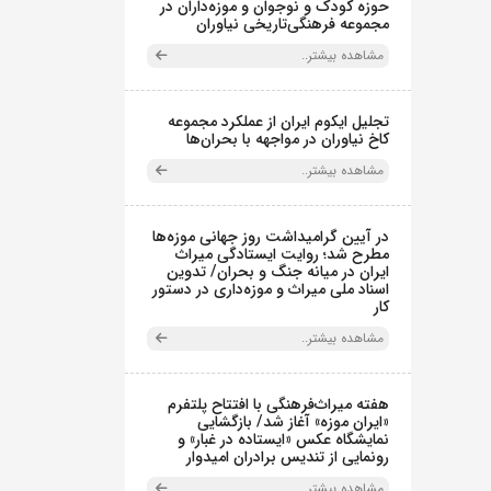
حوزه کودک و نوجوان و موزه‌داران در
مجموعه فرهنگی‌تاریخی نیاوران
مشاهده بیشتر..
تجلیل ایکوم ایران از عملکرد مجموعه
کاخ نیاوران در مواجهه با بحران‌ها
مشاهده بیشتر..
در آیین گرامیداشت روز جهانی موزه‌ها
مطرح شد؛ روایت ایستادگی میراث
ایران در میانه جنگ و بحران/ تدوین
اسناد ملی میراث و موزه‌داری در دستور
کار
مشاهده بیشتر..
هفته میراث‌فرهنگی با افتتاح پلتفرم
«ایران موزه» آغاز شد/ بازگشایی
نمایشگاه عکس «ایستاده در غبار» و
رونمایی از تندیس برادران امیدوار
مشاهده بیشتر..