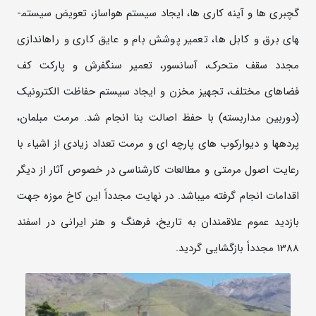
گچبری ها و آینه کاری ها، ایجاد سیستم هواساز، تعویض سیستم­
های برق و کابل ها، تعمیر پوشش بام و عایق کاری و راه­اندازی
مجدد سقف متحرک، آسانسور، تعمیر سنگفرش و پارکت کف
فضاهای مختلف، تجهیز مخزن و ایجاد سیستم حفاظت الکترونیک
(دوربین مداربسته) با حفظ اصالت بنا انجام شد. مرمت مبلمان،
پرده­ها و دیوارکوب های پارچه ای و مرمت تعداد زیادی از اشیاء با
رعایت اصول مرمتی و مطالعات کارشناسی در خصوص آثار از دیگر
اقدامات انجام گرفته می­باشد. در نهایت مجدداً این کاخ موزه جهت
بازدید عموم علاقمندان به تاریخ، فرهنگ و هنر ایرانی در اسفند
1388 مجدداً بازگشایی گردید.