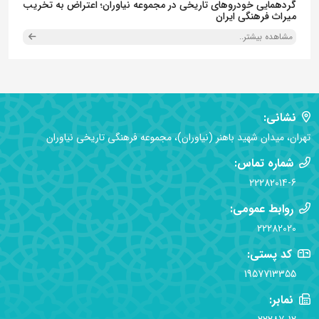
گردهمایی خودروهای تاریخی در مجموعه نیاوران؛ اعتراض به تخریب
میراث فرهنگی ایران
مشاهده بیشتر..
نشانی:
تهران، میدان شهید باهنر (نیاوران)، مجموعه فرهنگی تاریخی نیاوران
شماره تماس:
22282014-6
روابط عمومی:
22282020
کد پستی:
1957713355
نمابر: