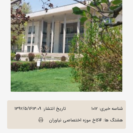
شناسه خبری: 1012
تاریخ انتشار:
1392/5/1613:09
هشتگ ها: #کاخ موزه اختصاصی نیاوران