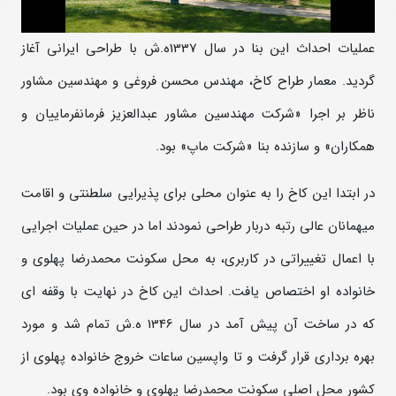
عملیات احداث این بنا در سال 1337ه.ش با طراحی ایرانی آغاز
گردید. معمار طراح کاخ، مهندس محسن فروغی و مهندسین مشاور
ناظر بر اجرا «شرکت مهندسین مشاور عبدالعزیز فرمانفرماییان و
همکاران» و سازنده بنا «شرکت ماپ» بود.
در ابتدا این کاخ را به عنوان محلی برای پذیرایی سلطنتی و اقامت
میهمانان عالی رتبه دربار طراحی نمودند اما در حین عملیات اجرایی
با اعمال تغییراتی در کاربری، به محل سکونت محمدرضا پهلوی و
خانواده او اختصاص یافت. احداث این کاخ در نهایت با وقفه ­ای
که در ساخت آن پیش آمد در سال 1346 ه.­ش تمام شد و مورد
بهره برداری قرار گرفت و تا واپسین ساعات خروج خانواده پهلوی از
کشور محل اصلی سکونت محمدرضا پهلوی و خانواده وی بود.