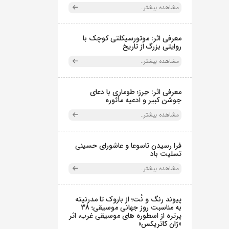
مشاهده بیشتر..
معرفی اثر: موتورسیکلتی کوچک با
روایتی بزرگ از تاریخ
مشاهده بیشتر..
معرفی اثر: حِرز؛ طوماری با دعای
جوشن کبیر و ادعیه مأثوره
مشاهده بیشتر..
فرا رسیدن تاسوعا و عاشورای حسینی
تسلیت باد
مشاهده بیشتر..
پیوند رنگ و نُت؛ از باروک تا مدرنیته
به مناسبت روز جهانی موسیقی؛ 38
پرتره از اسطوره های موسیقی غرب، اثر
«ژان کاتریکس»