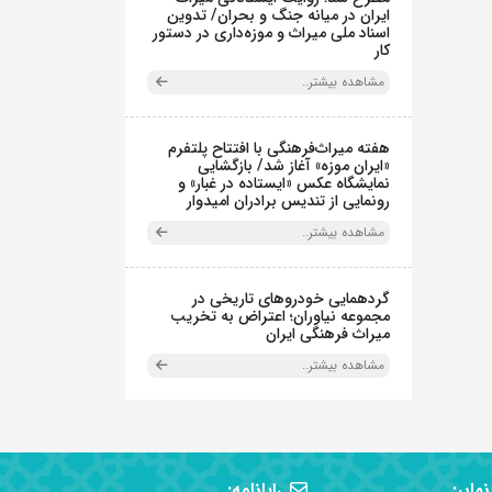
ایران در میانه جنگ و بحران/ تدوین
اسناد ملی میراث و موزه‌داری در دستور
کار
مشاهده بیشتر..
هفته میراث‌فرهنگی با افتتاح پلتفرم
«ایران موزه» آغاز شد/ بازگشایی
نمایشگاه عکس «ایستاده در غبار» و
رونمایی از تندیس برادران امیدوار
مشاهده بیشتر..
گردهمایی خودروهای تاریخی در
مجموعه نیاوران؛ اعتراض به تخریب
میراث فرهنگی ایران
مشاهده بیشتر..
نمابر:
رایانامه: