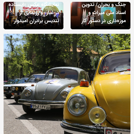
جنگ و بحران/ تدوین
نمایشگاه عکس «ایستاده
اسناد ملی میراث و
در غبار» و رونمایی از
موزه‌داری در دستور کار
تندیس برادران امیدوار