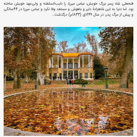
فتحعلی شاه پسر بزرگ خویش، عباس میرزا، را نایب‌‍السلطنه و ولی‌عهد خویش ساخته
بود. اما دنیا به این شاهزادۀ دلیر و باهوش و مستعد وفا نکرد و عباس میرزا در 44سالگی
و پیش از مرگ پدر، در سال 1249ق (1833م) درگذشت...