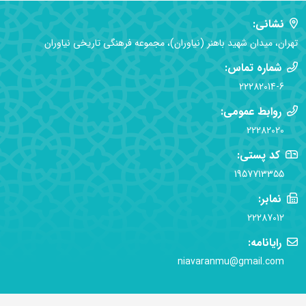
نشانی:
تهران، میدان شهید باهنر (نیاوران)، مجموعه فرهنگی تاریخی نیاوران
شماره تماس:
22282014-6
روابط عمومی:
22282020
کد پستی:
1957713355
نمابر:
22287012
رایانامه:
niavaranmu@gmail.com