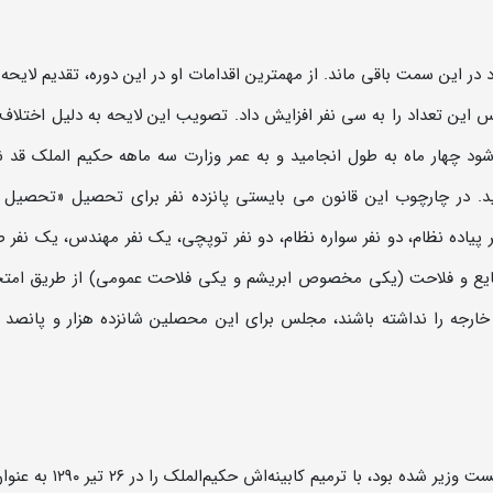
 در این سمت باقی ماند. از مهمترین اقدامات او در این دوره، تقدیم لایحه 
ین تعداد را به سی نفر افزایش داد. تصویب این لایحه به دلیل اختلاف 
شود چهار ماه به طول انجامید و به عمر وزارت سه ماهه حکیم الملک قد ند
 اردیبهشت ۱۲۹۰ به تصویب رسید. در چارچوب این قانون می بایستی پانزده نفر برای تحصیل «تحص
پیاده نظام، دو نفر سواره نظام، دو نفر توپچى، یک نفر مهندس، یک نفر
نایع و فلاحت (یکی مخصوص ابریشم و یکى فلاحت عمومى) از طریق امتح
جه را نداشته باشند، مجلس برای این محصلین شانزده هزار و پانصد 
محمدولی خان سپهدار که پس از مستوفی‌الممالک نخست وزیر شده بود، با ترمیم