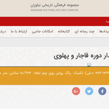
مجموعه فرهنگی تاریخی نیاوران
NIAVARAN CULTURAL HISTORIC COMPLEX
یل می باشد و فقط بخش های اداری فعال است
یدادها
چند رسانه ای
کتابخانه
امکانات جانبی
ارتباط با ما
دربار
 دوره قاجار و پهلوی
حکیم الملک هنرمند: محمد غفاری (کمال الملک) (1319-1226 ه.ش) تکنیک: رنگ روغن روی بوم ابع