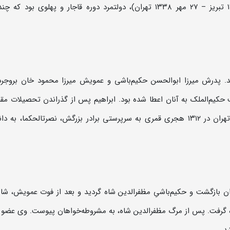
ابراهیم حکیمی ملقب به حکیم‌الملک (۲۴ مرداد ۱۲۵۰ تبریز – ۲۷ مهر ۱۳۳۸ تهران)، دولتمرد دوره قاجار و پهلوی بود
دند. پدرش میرزا ابوالحسن حکیم‌باشی و عمویش میرزا محمود خان بروجرد
ب حکیم‌الملک به آنان اعطا شده بود. ابراهیم پس از گذراندن تحصیلات مق
در دارالفنونِ مظفریِ تبریز و نیز در دارالفنون ناصری تهران در ۱۳۱۲ هجری قمری به سرپرستی برادر بزرگش، نصرتالحکما،
یران بازگشت و حکیم‌باشیِ مظفرالدین شاه گردید و بعد از فوت عمویش، شا
کناره گرفت. پس از مرگ مظفرالدین شاه، به مشروطه‌خواهان پیوست. وی عضو 