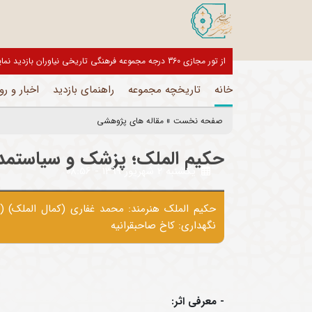
بازدیدکنندگان گرامی، موزه های این مجموعه تا اطلاع ثانوی تعط
خانه
تاریخچه مجموعه
راهنمای بازدید
اخبار و رو
صفحه نخست
»
مقاله های پژوهشی
حکیم الملک؛ پزشک و سیاستمدار
يکشنبه 2 شهريور 1399 - 08:56
نگهداری: کاخ صاحبقرانیه
- معرفی اثر: