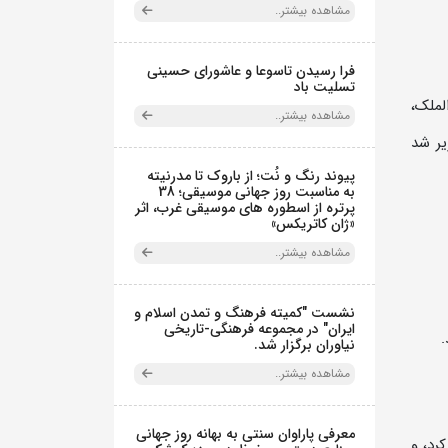
مشاهده بیشتر..
فرا رسیدن تاسوعا و عاشورای حسینی
تسلیت باد
لملک،
مشاهده بیشتر..
یر شد
پیوند رنگ و نُت؛ از باروک تا مدرنیته
به مناسبت روز جهانی موسیقی؛ 38
پرتره از اسطوره های موسیقی غرب، اثر
«ژان کاتریکس»
مشاهده بیشتر..
نشست "کمیته فرهنگ و تمدن اسلام و
ایران" در مجموعه فرهنگی‌-تاریخی
نیاوران برگزار شد.
مشاهده بیشتر..
معرفی پاراوان سنتی به بهانه روز جهانی
رد، و