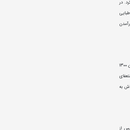
د. در
الدین طباطبایی
رآمدن
با کنار رفتن کابینه قوام‌السلطنه در زمستان، حکیم‌الملک برای نخستین بار به وزارت امورخارجه رسید. مشیرالدوله او را در دوم بهمن ۱۳۰۰
ه اش کمتر از چهار ماه طول کشید و در اردیبهشت ۱۳۰۱ با استعفای
 خرداد ۱۳۰۲ همراه با کابینه اش به
پس از