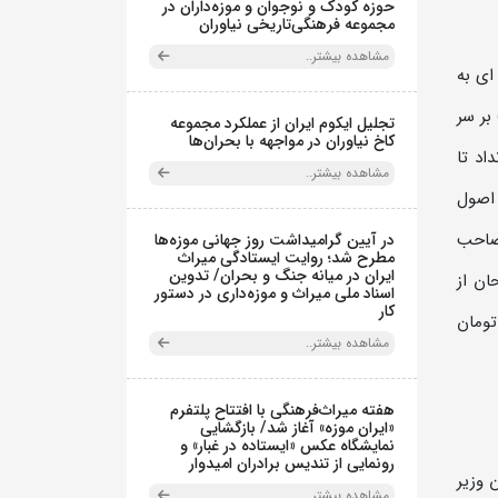
حوزه کودک و نوجوان و موزه‌داران در
مجموعه فرهنگی‌تاریخی نیاوران
مشاهده بیشتر..
ای به
بر سر
تجلیل ایکوم ایران از عملکرد مجموعه
کاخ نیاوران در مواجهه با بحران‌ها
اد تا
مشاهده بیشتر..
یل اصول
 صاحب
در آیین گرامیداشت روز جهانی موزه‌ها
مطرح شد؛ روایت ایستادگی میراث
ایران در میانه جنگ و بحران/ تدوین
ان از
اسناد ملی میراث و موزه‌داری در دستور
کار
تومان
مشاهده بیشتر..
هفته میراث‌فرهنگی با افتتاح پلتفرم
«ایران موزه» آغاز شد/ بازگشایی
نمایشگاه عکس «ایستاده در غبار» و
رونمایی از تندیس برادران امیدوار
 کابینه‌اش حکیم‌الملک را در ۲۶ تیر ۱۲۹۰ به عنوان وزیر
مشاهده بیشتر..