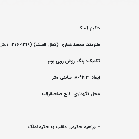
حکیم الملک
هنرمند: محمد غفاری (کمال الملک) (1319-1226 ه.ش)
تکنیک: رنگ روغن روی بوم
ابعاد: 123*180 سانتی متر
محل نگهداری: کاخ صاحبقرانیه
-
ابراهیم حکیمی ملقب به حکیم‌الملک