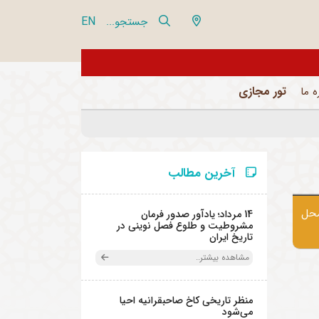
EN
جستجو...
از تور مجازی 360 درجه مجموعه فرهنگی تاریخی نیاوران بازدید نمایید
تور مجازی
ه ما
آخرین مطالب
اد: 123*180 سانتی متر محل
14 مرداد؛ یادآور صدور فرمان
مشروطیت و طلوع فصل نوینی در
تاریخ ایران
مشاهده بیشتر..
منظر تاریخی کاخ صاحبقرانیه احیا
می‌شود