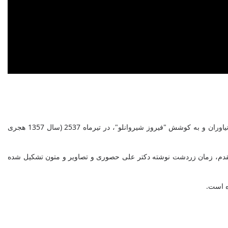
"اوستا از دیدگاه هنر نو/ نگاره های مسعود عربشاهی" عنوان کتابی سه زبانه به زبان های فارسی، انگلیسی و فرانسه است که به سفارش فرهنگسرای نیاوران و به کوشش "فیروز شیروانلو"، در تیرماه 2537 (سال 1357 هجری
د مقدم، زمان زردشت نوشته دکتر علی حصوری و تصاویر و متون تشکیل شده
ه است.