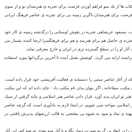
 کتاب ها از يك سو فراهم آوردن فرصت برای تجربه ی هنرمندان نو و از سوی
 فرصت برای هنرمندان ناگزیر زمینه یی برای تجربه ی عناصر فرهنگ ایرانی
 است. مسعود عربشاهی تجربه در نقوش اوستایی را درگذشته زمینه ی کار خود
 تجربه ی حاصل هم برای هنرمند و هم برای فرهنگسرا ارضا کننده بشمار می
 آثار او را در سطح گسترده تری در ایران و خارج معرفی نماید.
رانسه ارایه می گردد. کوشش بعمل آمده تا آخرین برگردانها مورد استفاده
 از آغاز عناصر سنتی را دستمایه ی فعالیت آفرینشی خود قرار داده است.
مكتب سقاخانه ـ اگر بتوان بدان نام مكتب داد - جای داده اند که این مکتب
هنر تو ایران پدید آورد. قرار دادن عناصر هنر اسلامی و مایه گرفتن از سبك
 اسلامی مواجه نمی شویم. در اینجا لازم به یادآوری است که گرچه عناصر
پهنه ی نماد و نمود به شیوه یی مقتضی به قالب ارزشهای پذیرش یافتنی در
در ابعاد بزرگ به صورت دیوار نگاره با آثار سه بعدی عرضه کند. این آثار