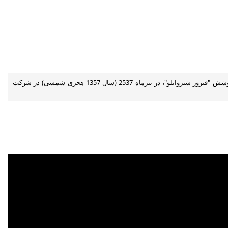
عنوان کتابی سه زبانه به زبان های فارسی، انگلیسی و فرانسه است که به سفارش فرهنگسرای نیاوران و به کوشش "فیروز شیروانلو"، در تیرماه 2537 (سال 1357 هجری شمسی) در شرکت