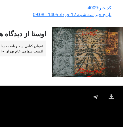
کد خبر:4009
تاریخ خبر:سه شنبه 12 خرداد 1405 - 09:08
اوستا از دیدگاه 
افست سهامی عام تهران – ا