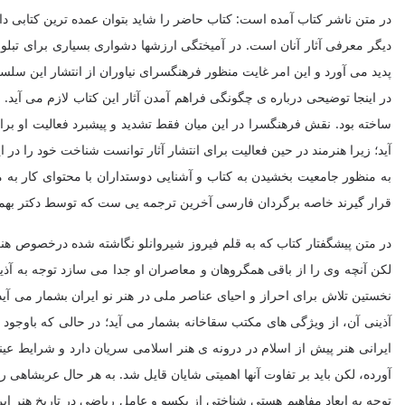
در متن ناشر کتاب آمده است: كتاب حاضر را شاید بتوان عمده ترین کتابی دا
دیگر معرفی آثار آنان است. در آمیختگی ارزشها دشواری بسیاری برای تبلور
پدید می آورد و این امر غایت منظور فرهنگسرای نیاوران از انتشار این سلسل
در اینجا توضیحی درباره ی چگونگی فراهم آمدن آثار این کتاب لازم می آید.
ساخته بود. نقش فرهنگسرا در این میان فقط تشدید و پیشبرد فعالیت او برا
آید؛ زیرا هنرمند در حین فعالیت برای انتشار آثار توانست شناخت خود را در 
به منظور جامعیت بخشیدن به کتاب و آشنایی دوستداران با محتوای کار به م
قرار گیرند خاصه برگردان فارسی آخرین ترجمه یی ست که توسط دکتر بهمن 
در متن پیشگفتار کتاب که به قلم فیروز شیروانلو نگاشته شده درخصوص هنر
لكن آنچه وی را از باقی همگروهان و معاصران او جدا می سازد توجه به آذینه
نخستین تلاش برای احراز و احیای عناصر ملی در هنر نو ایران بشمار می آید. 
آذینی آن، از ویژگی های مكتب سقاخانه بشمار می آید؛ در حالی که باوجود
ایرانی هنر پیش از اسلام در درونه ی هنر اسلامی سریان دارد و شرایط عین
آورده، لكن باید بر تفاوت آنها اهمیتی شایان قایل شد. به هر حال عربشاهی 
توجه به ابعاد مفاهیم هستی شناختی از یکسو و عامل ریاضی در تاريخ هنر ای