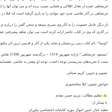
عربشاهی عمده از تعادل افلاکی و فضایی نصیب برده اند و می توان آنها را 
عربشاهی در آثار نقاشی جدید خود موادی را به یاری گرفته است که قبلا در 
بار دیگر عامل خشونت را به آثار وى تسری میدهد و سخن گفتن را درباره ی 
در آثاری که وی در كتاب حاضر ارايه كرده است می توان شاهد پیشرفتی چشم
"اوستا": نام کتاب دینی زردشتیان و شاید یکی از آثار و قدیمی ترین اثر م
"مسعود عرب
سنت با تجربه‌های مدرنیستی توجه داشت. توجه او بیشتر به عناصر، نقشمایه‌
تصویر و تدوین: کریم صباغی
خوانش تصویر: لیلا سلحشوری
✍ تنظیم مطالب: مریم حسن مقدم
با تشکر از:
عطیه خباز، امین اموال موزه کتابخانه اختصاصی نیاوران