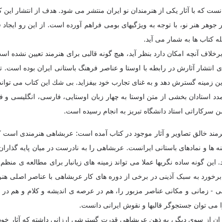
نست که با آثار یکی از هنرمندان نو ایران منتشر می شود. هدف از انتشار این
 جوهر هنر نو، با توجه به ویژگیهای بومی فراهم آورده است. از این رو ایجاد
ه کتاب ها به شمار می آید.
 برخلاف آنچه امکان دارد بنظر آید، هیچ گونه قالبی برای هنرمند تعیین نشده
ی انتشار آثارش در رابطه با اوستا و عناصر فرهنگ باستانی ایران بوده است.
این زمینه گسترش دهد و به غنای تجارب خود بیفزاید. بی شك اين كتاب می تواند
دد استادان بخشی از متن اوستا به چهار زبان اوستایی، فارسی، انگلیسی و ف
سرکاراتی استاد دانشگاه تبریز به انجام رسیده است.
مند خالق تصاویر و آثار موجود در کتاب آمده است: عربشاهی هنرمندی است که
 ها و نمادهای باستانی ایرانست. عربشاهی را به نادرست در میان پایه گذاران 
این گونه ساده نگریها عملا می تواند زمینه های زیانبار برای مطالعه ی منظم 
 برخورد به سبک آذینی در برخی از دوره های کار عربشاهی با عناصر اصلی هنر
ی - زمانی و مکانی عناصر مزبور را، هم در عرصه ی اندیشه و کلام و هم در 
را می توان جستجوگر قالبها و نقوش ایرانی دانست.
ران از سوی دیگر، به ذهن عربشاهی قدرت گسترشی ارزانی داشته که آثار خود را 