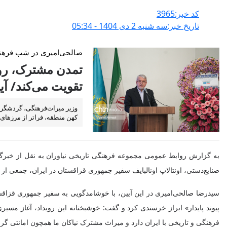
کد خبر:3965
تاریخ خبر:سه شنبه 2 دی 1404 - 05:34
صالحی‌امیری در شب فرهنگ
تمدن مشترک، روا
تقویت می‌کند/ آی
وزیر میراث‌فرهنگی، گردشگری
کهن منطقه، فراتر از مرزهای 
صنایع‌دستی، اونتالاپ اونالبایف سفیر جمهوری قزاقستان در ایران، جمعی 
سیدرضا صالحی‌امیری در این آیین، با خوشامدگویی به سفیر جمهوری قزاقس
پیوند پایدار» ابراز خرسندی کرد و گفت: خوشبختانه این رویداد، آغاز 
فرهنگی و تاریخی با ایران دارد و میراث مشترک نیاکان ما همچون امانتی گران‌