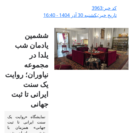
کد خبر:3963
تاریخ خبر:يکشنبه 30 آذر 1404 - 16:40
ششمین
یادمان شب
یلدا در
مجموعه
نیاوران؛ روایت
یک سنت
ایرانی تا ثبت
جهانی
نمایشگاه «روایت یک
سنت ایرانی تا ثبت
جهانی» همزمان با
ششمین یادمان شب