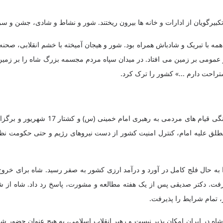
کبیرگویان از ادارات و خانه ها بیرون ریختند. شور و نشاط و شادی، جشن و س
مه با تبریک و شادباش همراه بود. شور و هیجان آمیخته با خشم انقلابی، صحنه
عمومی بر زمین می افتاد. در میدان سپاه مردم مجسمه بزرگ شاه را بر زمین ا
ستراحت دارم ...» کشور را ترک کرد.
با روشن شدن جرقه های اولیه انقلاب و ف
ل فلج کامل در آورد و درآمد ارزی کشور به صفر رسید. شاه برای خروج از 
. دکتر صدیقی پس از یک هفته مطالعه و مشورت، پاسخ رد داد. شاه از شاپور 
، تمام شرایط را پذیرفت.
شاه در ایران امکان پذیر نیست و رهبر انقلاب اسلامی، به هیچ عنوان حضور ش