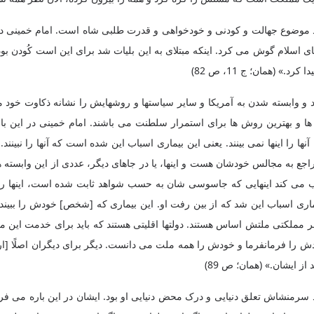
موضوع جهالت و کودنی و خودخواهی و قدرت طلبی شاه است. امام خمینی در این
مای اسلام گوش می‌ کرد. اینکه مبتلای به این بلیات شد برای این است کُودن ب
(همان؛ ج ‌11، ص 82)
د و وابسته شدن به آمریکا و سایر سیاستها و روشهایش را نشانه ذکاوت خود
ها و بهترین روش ها برای استمرار سلطنت می باشند. امام خمینی در این با
ها را اینها نمی‌ بینند. یعنی این بیماری اسباب این شده است که آنها را نبین
 که راجع به مجالس خودشان هست و اینها، یا در جاهای دیگر، عددی از این وابسته
ت حساب می‌ کند اینهایی که جاسوسی شان به حسب شواهد ثابت شده است، اینها 
ماری اسباب این شد که از بین رفت او. این بیماری که [شخص‌] خودش را ببیند 
 هر مملکتی ملتش اساس هستند. دولتها اقلیتی هستند که باید برای خدمت این ملت
را فرمانفرما و خودش را همه ملت می‌ دانست. دیگر برای دیگران اصلًا [ارزشی
ز ایشان.» (همان؛ ص 89)
منشاش تعلق دنیایی و درک محض دنیایی او بود. ایشان در این باره می فرما