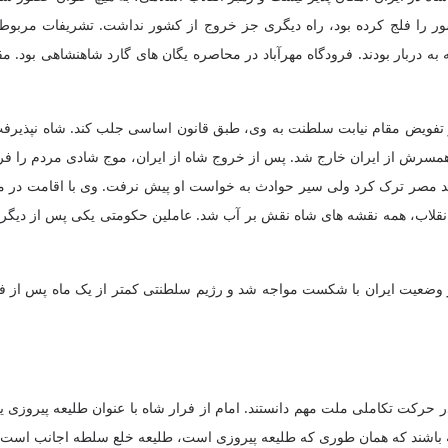
شور را فلج کرده بود، راه دیگری جز خروج از کشور نداشت. تشریفات مرب
 دربار بودند. فرودگاه مهرآباد در محاصره یگان های گارد شاهنشاهی بود. م
و تفویض مقام نیابت سلطنت به وی، طبق قانون اساسی جلب کند. شاه نپذیرفت 
اه همسرش از ایران خارج شد. پس از خروج شاه از ایران، موج شادی مردم را ف
د مصر ترک کرد ولی سیر حوادث به خواست او پیش نرفت. وی با اقامت در مصر،
ع انقلاب، همه نقشه های شاه نقش بر آب شد. عاملین حکومتی یکی پس از دیگری
در حرکت تکاملی ملت مهم دانستند. امام از فرار شاه با عنوان طلیعه پیروزی 
اشند که همان طوری که طلیعه پیروزی است، طلیعه خلع سلطه اجانب است‌.» (صحیفه 