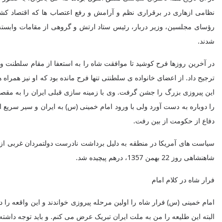
نظامی ازهاری در برقراری نظم و آرامش و رفع اعتصاب ها که اقتصاد ک
رؤسای مجلسین، وزیر دربار، رئیس ستاد ارتش و گروهی از مقامات وابسته به
شدند.
در آخرین روزها فرح کوشید تا موافقت شاه را به استعفا از مقام سلطنت 
ترجیح داد. از اعضای خانواده ی سلطنتی تنها فرح مانده بود که او نیز همر
این پیروزی بزرگ را جشن گرفت. وی با زمینه سازی قبلی ایران را به مقص
را دوباره به دست آورد ولی با ورود امام خمینی (س) به ایران و سیر سری
دفاع از حکومت از بین رفت.
شاهنشاهی روز 22 بهمن 1357، درهم پیچیده شد.
فرار شاه در کلام امام
امام خمینی (س) فرار شاه را اولین مرحله پیروزی خواندند و این واقعه را 
البته این طلیعه را من به ملت ایران تبریک عرض می‌ کنم. و باید توجه داشته ب