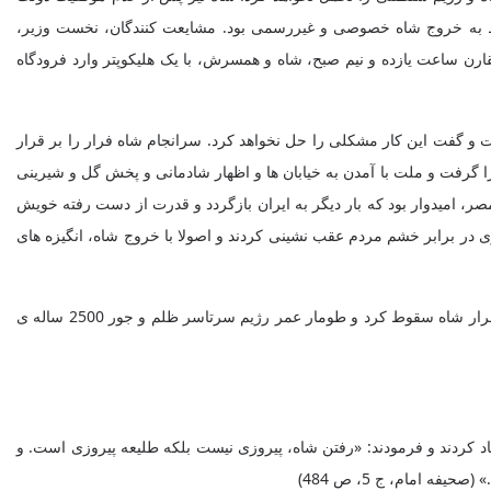
وط به خروج شاه خصوصی و غیررسمی بود. مشایعت کنندگان، نخست وزیر،
قارن ساعت یازده و نیم صبح، شاه و همسرش، با یک هلیکوپتر وارد فرودگاه
و گفت این کار مشکلی را حل نخواهد کرد. سرانجام شاه فرار را بر قرار
را گرفت و ملت با آمدن به خیابان ها و اظهار شادمانی و پخش گل و شیرینی
 امیدوار بود که بار دیگر به ایران بازگردد و قدرت از دست رفته خویش
 در برابر خشم مردم عقب نشینی کردند و اصولا با خروج شاه، انگیزه های
سیاست های آمریکا در منطقه به دلیل برداشت نادرست دولتمردان غربی از وضعیت ایران با شکست مواجه شد و رژیم سلطنتی کمتر از یک ماه پس از فرار شاه سقوط کرد و طومار عمر رژیم سرتاسر ظلم و جور 2500 ساله ی
یاد کردند و فرمودند: «رفتن شاه، پیروزی نیست بلکه طلیعه پیروزی است. و
امام، ج ‌5، ص 484)