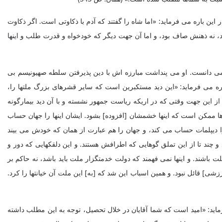
 باره می فرماید: «اما شاه را گفتند که آدم با ذکاوتی است. اگر ذکاوت
ود، نه ذهنش صاف بود، و اما آن جهت دیگر که خودخواه و قدرت طلب و اینها
 می دانست. او می پنداشت مبارزه اش با دین پذیرفتن سلطه صهیونیسم بی
ره می فرماید: «این دید مستکبرین است که سایر قشرهای بزرگ ملتها را،
ند. از این جهت وقتی که در اریکه ریاست جمهور نشسته و با آن دید بیمارگونه
‌ ها ممکن است که اینها خشمشان [افزوده‌] بشود. ایشان اینها را جهان حساب
را دیپلمات حساب می ‌کند، و جهان را هم عبارت از همان که خودش می‌ بیند
و چند تا از این تملق‌ گوهایی که اطرافش هستند. و این دلقکهایی که دور و
 باشند. و اینها نمی‌ فهمند که دولت خدمتگزار ملت باید باشد، نه حاکم بر
‌] قائل نبود. و همین اسباب این شد که [به‌] این ملت آن خیانتها را کرد.
ید: «امید است که شما آقایان در خلال تحصیل، توجه به این مطلب داشته