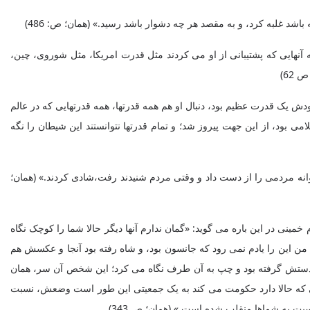
شد غلبه کرد، و به مقصد هر چه دشوار باشد رسید.» (همان؛ ص: 486)
آنهایی که پشتیبانی از او می‌ کردند مثل قدرت امریکا، مثل شوروی، چین،
دش یک قدرت عظیم بود، دنبال او هم همه قدرتها، همه قدرتهایی که در عالم
 بود، از این جهت پیروز شد؛ و تمام قدرتها نتوانستند این شیطان را نگه
انه مردمی را از دست داد و وقتی مردم شنیدند رفت،شادی کردند.» (همان؛
ینی در این باره می گوید: «گمان ندارم آنها دیگر حالا شما را کوچک نگاه
 این را یادم نمی ‌رود که جانسون بود، و شاه رفته بود آنجا و عکسش هم
 و به دستش گرفته بود و چپ به آن طرف نگاه می‌ کرد؛ این شخص آن سر، همان
شخصی که حالا دارد حکومت می‌ کند به یک جمعیتی این طور است وضعش، نسبت
بت به شماها منقلب شده است.» (همان؛ ص 343)