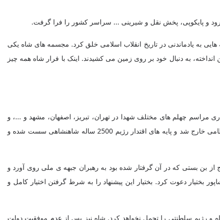
رود و پایکوپی، پخش نقل و شیرینی ... سراسر کشور را فرا گرفت.
 هایی به یادماندنی در تاریخ انقلاب اسلامی خلق کرد. مجسمه های شاه یکی
نداخته، به دنبال خود بر روی زمین می کشیدند. اینک با فرار شاه همه چیز
شار نیروهای مخالف رژیم و هماهنگی قیام های مردمی به رهبری امام خمینی (س) و کشتار 17 شهریور و برگزاری مراسم چهلم های مختلف شهدا در تهران، تبریز، اصفهان، مشهد و ...، و
اعتصاب کارگران شرکت ملی نفت و چاپ مقاله توهین آمیز احمد رشیدی مطلق علیه امام، کنترل امنیت کشور از دست نیروهای رژیم و حتی حکومت نظامی خارج شد و پایه های اقتدار رژیم 2500 ساله شاهنشاهی سست شده و
بن بستی که در آن گرفتار شده بود به رهبران جبهه ی ملی روی آورد و
بختیار دعوت کرد. بختیار این پیشنهاد را به شرط گرفتن اختیار کامل و
اه و رژیم سلطنتی را تحمل نخواهد کرد. شاه نیز پس از عدم موفقیت دولت