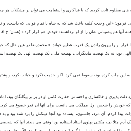
ای مظلوم ثابت کردید که با فداکاری و استقامت می‌ توان بر مشکلات هر چه با
می فرمود: «این وحدت کلمه باعث شد که نه شاه با تمام قوایی که داشت، و نه 
ها هم پشتیبانی شان را از او برداشتند؛ خودش هم فرار کرد.» (همان؛ ج ‌6، ص 62)
ا فرار او را بیرون راندن یک قدرت عظیم خواند: « محمدرضا در عین حال که خو
الهی بود، نه یک نهضت مادیگرایی، نهضت ملی، یک نهضت الهی یک نهضت اسلامی
 به این ملت کرده بود، سقوط نمی‌ کرد. لکن خدمت نکرد و خیانت کرد، و پشتو
ذلت پذیری و خاکساری و احساس حقارت کامل او در برابر بیگانگان بود. امام خم
 که خودش را شخص اول مملکت می ‌دانست برای آنها آن قدر خضوع می ‌کرد. من
 آن وقت پیدا کردم، آن مرد، جانسون، ایستاده بود آنجا عینکش را برداشته بود
یک آدم مثلا بچه مکتبی پهلوی استاد ایستاده بود! وقتی می‌ دیدند آنها که 
ه یک مملکت است که مشتش را گره کرد و همه را بیرون کرده، الآن نظر همه نس