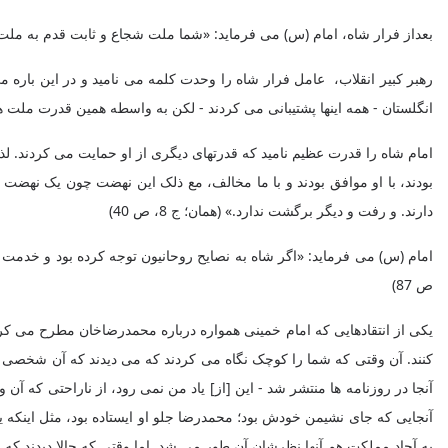
بعداز فرار شاه، امام (س) می فرماید: «شما ملت شجاع و ثابت قدم به ملت ه
رهبر کبیر انقلاب، عامل فرار شاه را وحدت کلمه می نامید و در این باره 
انگلستان - همه اینها پشتیبانی می‌ کردند - لکن به واسطه همین قدرت ملت همه آن
امام شاه را قدرت عظیم نامید که قدرتهای دیگری از او حمایت می کردند. لذ
بودند، با او موافق بودند و با ما مخالف، مع ذلک این نهضت چون یک نهضت 
دارند. و رفت و دیگر برگشت ندارد.» (همان؛ ج 8، ص 40)
امام (س) می فرماید: «اگر شاه به نصایح روحانیون توجه کرده بود و خدمت
ص 87)
یکی از انتقادهایی که امام خمینی همواره درباره محمدرضاخان مطرح می کرد 
کنند. آن وقتی که شما را کوچک نگاه می ‌کردند که می ‌دیدند که آن شخصی
آنجا در روزنامه‌ ها منتشر شد - این [از] یاد من نمی‌ رود، از ناراحتی که
آنجایی که جای نشیمن خودش بود؛ محمدرضا جلو او ایستاده بود، مثل اینکه 
به آحاد مملکت هم آنها نظرشان آن طور می‌ شد. اما وقتی که حالا دیدند ک