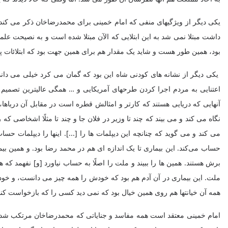
یکی دیگر از ویژگیهای منفی که امام خمینی برای محمدرضاخان ذکر می کند 
داشت مبتلا نمی‌ شد به این ابتلایی که الآن مبتلا شده است و به نصیحت عل
بود، همین طور هست و شاید یک مقدار هم برای همین جهت بود که ابتلائات پیدا کرد.» 
یکی دیگر از نشانه های کودنی شاه این بود که گمان می کرد خیلی می دان
اعتنایی به مردم اجرا کردن طرحهای آمریکایی و … همگی عالیترین تصمیم 
آنهایی که دریایی هستند که کارتر و امثالش قطره است در مقابل آن دریاها، آن
نگاه می‌ کند و می‌ بیند که چند تا وزیر در فلان جا و چند تا مثلًا اشخاصی
می‌ کند و می‌ گوید که چنانچه این دیپلمات ها را [...]. اینها را دیپلما
حساب می‌کند. این بیماری تا یک اندازه ‌ای هم در محمد رضا بود. و همین بی
برش هستند. همین ها را ببیند و ملت را اصلًا به حساب نیاورد [و] نفهمد که
ملت. این بیماری در آن آدم هم بود که خودش را همه چیز می‌ دانست، و خودش 
همه آن خیانتها هم روی همین خیال بود که نمی‌ دید کسی را که بازخواست کند ا
امام خمینی معتقد است همه مفاسد و جنایاتی که محمدرضاخان مرتکب شد سر