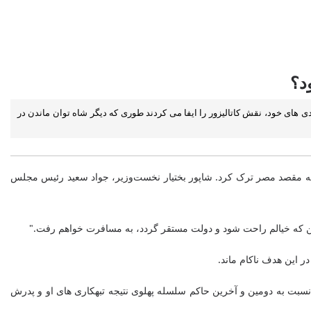
د؟
 های خود، نقش کاتالیزور را ایفا می کردند طوری که دیگر شاه توان ماندن در
مدرضا پهلوی به‌همراه همسرش فرح، خاک ایران را به مقصد مصر ترک کرد. شاپور بختیار نخست‌وزیر، جواد سعید رئیس مجلس
ین که خیالم راحت شود و دولت مستقر گردد، به مسافرت خواهم رفت."
ر این هدف ناکام ماند.
 نسبت به دومین و آخرین حاکم سلسله پهلوی نتیجه تبهکاری های او و پدرش