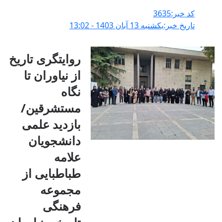
کد خبر:3635
تاریخ خبر:يکشنبه 13 آبان 1403 - 13:02
روایتگری تاریخ
از نیاوران تا
نگاه
مستشرقین/
بازدید علمی
دانشجویان
علامه
طباطبایی از
مجموعه
فرهنگی